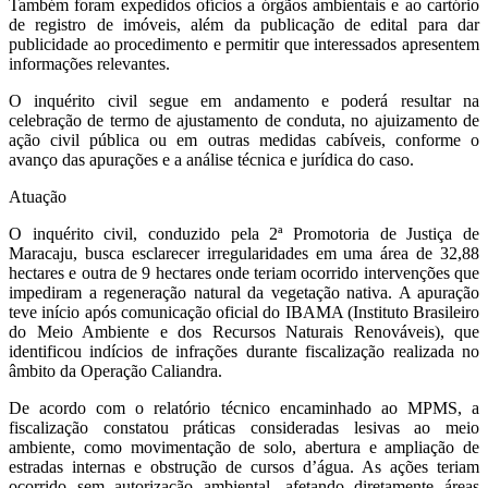
Também foram expedidos ofícios a órgãos ambientais e ao cartório
de registro de imóveis, além da publicação de edital para dar
publicidade ao procedimento e permitir que interessados apresentem
informações relevantes.
O inquérito civil segue em andamento e poderá resultar na
celebração de termo de ajustamento de conduta, no ajuizamento de
ação civil pública ou em outras medidas cabíveis, conforme o
avanço das apurações e a análise técnica e jurídica do caso.
Atuação
O inquérito civil, conduzido pela 2ª Promotoria de Justiça de
Maracaju, busca esclarecer irregularidades em uma área de 32,88
hectares e outra de 9 hectares onde teriam ocorrido intervenções que
impediram a regeneração natural da vegetação nativa. A apuração
teve início após comunicação oficial do IBAMA (Instituto Brasileiro
do Meio Ambiente e dos Recursos Naturais Renováveis), que
identificou indícios de infrações durante fiscalização realizada no
âmbito da Operação Caliandra.
De acordo com o relatório técnico encaminhado ao MPMS, a
fiscalização constatou práticas consideradas lesivas ao meio
ambiente, como movimentação de solo, abertura e ampliação de
estradas internas e obstrução de cursos d’água. As ações teriam
ocorrido sem autorização ambiental, afetando diretamente áreas