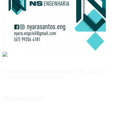
Jornalista Responsável: Robertinho - DRT 1425/MS
© 2026 maracajuspeed.com.br
MRS Soluções Web