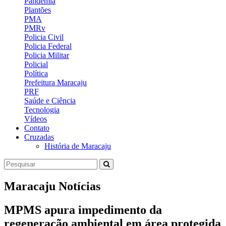
Pandemia
Plantões
PMA
PMRv
Policia Civil
Policia Federal
Policia Militar
Policial
Política
Prefeitura Maracaju
PRF
Saúde e Ciência
Tecnologia
Vídeos
Contato
Cruzadas
História de Maracaju
Maracaju Notícias
MPMS apura impedimento da
regeneração ambiental em área protegida