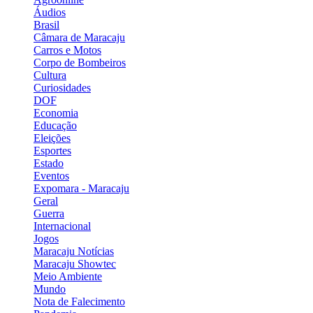
Áudios
Brasil
Câmara de Maracaju
Carros e Motos
Corpo de Bombeiros
Cultura
Curiosidades
DOF
Economia
Educação
Eleições
Esportes
Estado
Eventos
Expomara - Maracaju
Geral
Guerra
Internacional
Jogos
Maracaju Notícias
Maracaju Showtec
Meio Ambiente
Mundo
Nota de Falecimento