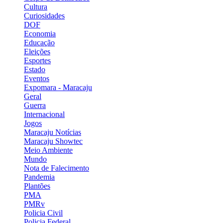
Cultura
Curiosidades
DOF
Economia
Educação
Eleições
Esportes
Estado
Eventos
Expomara - Maracaju
Geral
Guerra
Internacional
Jogos
Maracaju Notícias
Maracaju Showtec
Meio Ambiente
Mundo
Nota de Falecimento
Pandemia
Plantões
PMA
PMRv
Policia Civil
Policia Federal