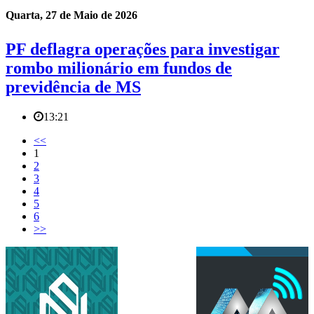
Quarta, 27 de Maio de 2026
PF deflagra operações para investigar
rombo milionário em fundos de
previdência de MS
13:21
<<
1
2
3
4
5
6
>>