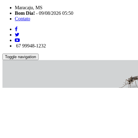
Maracaju, MS
Bom Dia!
- 09/08/2026 05:50
Contato
67 99948-1232
Toggle navigation