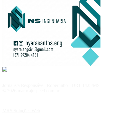
Jornalista Responsável: Robertinho - DRT 1425/MS
© 2026 maracajuspeed.com.br
MRS Soluções Web