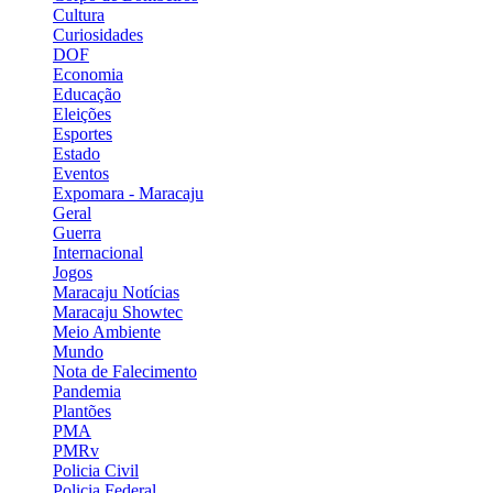
Cultura
Curiosidades
DOF
Economia
Educação
Eleições
Esportes
Estado
Eventos
Expomara - Maracaju
Geral
Guerra
Internacional
Jogos
Maracaju Notícias
Maracaju Showtec
Meio Ambiente
Mundo
Nota de Falecimento
Pandemia
Plantões
PMA
PMRv
Policia Civil
Policia Federal