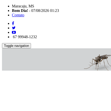
Maracaju, MS
Bom Dia!
- 07/08/2026 01:23
Contato
67 99948-1232
Toggle navigation