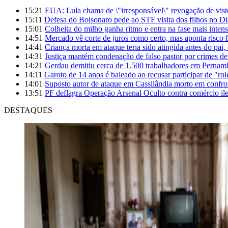
15:21
EUA: Lula chama de \"irresponsável\" revogação de vis
15:11
Defesa do Bolsonaro pede ao STF visita dos filhos no Di
15:01
Colheita do milho ganha ritmo e entra na fase mais inte
14:51
Mercado vê corte de juros como certo, mas aponta risco 
14:41
Criança morta em ataque teria sido atingida antes do pai
14:31
Justiça mantém condenação de falso pastor por crimes
14:21
Gerdau demitiu cerca de 1.500 trabalhadores em Perna
14:11
Garoto de 14 anos é baleado ao recusar participar de "rol
14:01
Suposto autor de ataque em Cassilândia morto em confro
13:51
PF deflagra Operação Arsenal Oculto contra comércio i
DESTAQUES