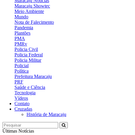
Maracaju Notícias
Maracaju Showtec
Meio Ambiente
Mundo
Nota de Falecimento
Pandemia
Plantões
PMA
PMRv
Policia Civil
Policia Federal
Policia Militar
Policial
Política
Prefeitura Maracaju
PRF
Saúde e Ciência
Tecnologia
Vídeos
Contato
Cruzadas
História de Maracaju
Últimas Notícias