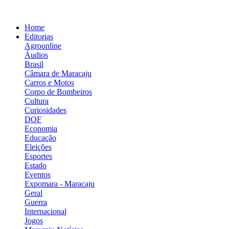
Home
Editorias
Agroonline
Áudios
Brasil
Câmara de Maracaju
Carros e Motos
Corpo de Bombeiros
Cultura
Curiosidades
DOF
Economia
Educação
Eleições
Esportes
Estado
Eventos
Expomara - Maracaju
Geral
Guerra
Internacional
Jogos