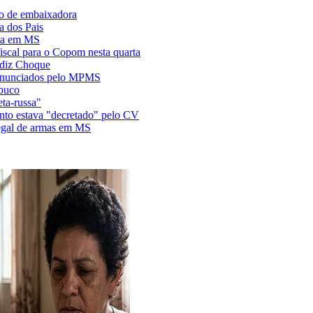
to de embaixadora
a dos Pais
nsa em MS
fiscal para o Copom nesta quarta
, diz Choque
 denunciados pelo MPMS
mbuco
eta-russa"
nto estava "decretado" pelo CV
legal de armas em MS