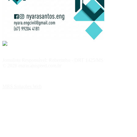
Jornalista Responsável: Robertinho - DRT 1425/MS
© 2026 maracajuspeed.com.br
MRS Soluções Web