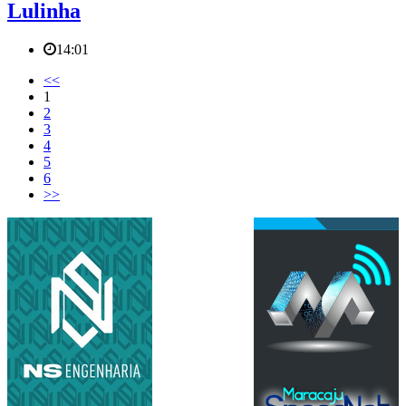
Lulinha
14:01
<<
1
2
3
4
5
6
>>