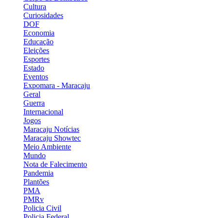
Cultura
Curiosidades
DOF
Economia
Educação
Eleições
Esportes
Estado
Eventos
Expomara - Maracaju
Geral
Guerra
Internacional
Jogos
Maracaju Notícias
Maracaju Showtec
Meio Ambiente
Mundo
Nota de Falecimento
Pandemia
Plantões
PMA
PMRv
Policia Civil
Policia Federal