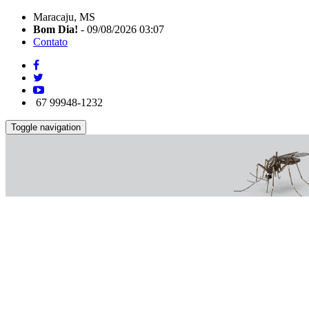
Maracaju, MS
Bom Dia!
- 09/08/2026 03:07
Contato
67 99948-1232
Toggle navigation