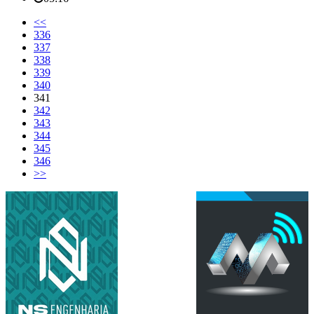
<<
336
337
338
339
340
341
342
343
344
345
346
>>