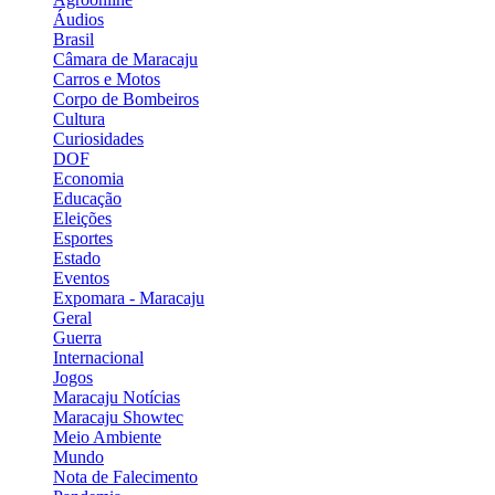
Áudios
Brasil
Câmara de Maracaju
Carros e Motos
Corpo de Bombeiros
Cultura
Curiosidades
DOF
Economia
Educação
Eleições
Esportes
Estado
Eventos
Expomara - Maracaju
Geral
Guerra
Internacional
Jogos
Maracaju Notícias
Maracaju Showtec
Meio Ambiente
Mundo
Nota de Falecimento