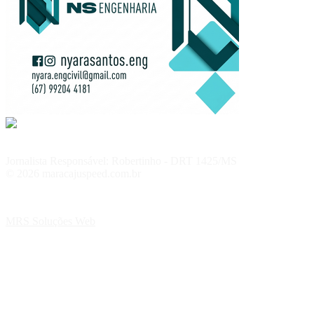
Jornalista Responsável: Robertinho - DRT 1425/MS
© 2026 maracajuspeed.com.br
MRS Soluções Web