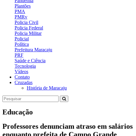
Pandemia
Plantões
PMA
PMRv
Policia Civil
Policia Federal
Policia Militar
Policial
Política
Prefeitura Maracaju
PRF
Saúde e Ciência
Tecnologia
Vídeos
Contato
Cruzadas
História de Maracaju
Educação
Professores denunciam atraso em salários
enquanto prefeita de Campo Grande