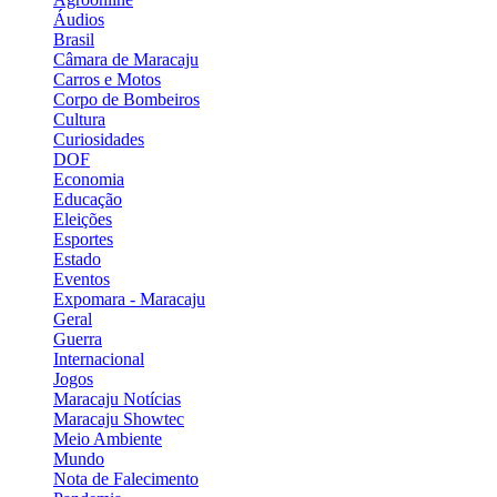
Áudios
Brasil
Câmara de Maracaju
Carros e Motos
Corpo de Bombeiros
Cultura
Curiosidades
DOF
Economia
Educação
Eleições
Esportes
Estado
Eventos
Expomara - Maracaju
Geral
Guerra
Internacional
Jogos
Maracaju Notícias
Maracaju Showtec
Meio Ambiente
Mundo
Nota de Falecimento