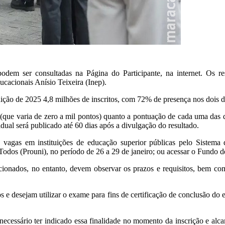
 ser consultadas na Página do Participante, na internet. Os resul
cacionais Anísio Teixeira (Inep).
ção de 2025 4,8 milhões de inscritos, com 72% de presença nos dois d
o (que varia de zero a mil pontos) quanto a pontuação de cada uma das 
ual será publicado até 60 dias após a divulgação do resultado.
 vagas em instituições de educação superior públicas pelo Sistema 
Todos (Prouni), no período de 26 a 29 de janeiro; ou acessar o Fundo 
ionados, no entanto, devem observar os prazos e requisitos, bem com
 e desejam utilizar o exame para fins de certificação de conclusão do en
 necessário ter indicado essa finalidade no momento da inscrição e al