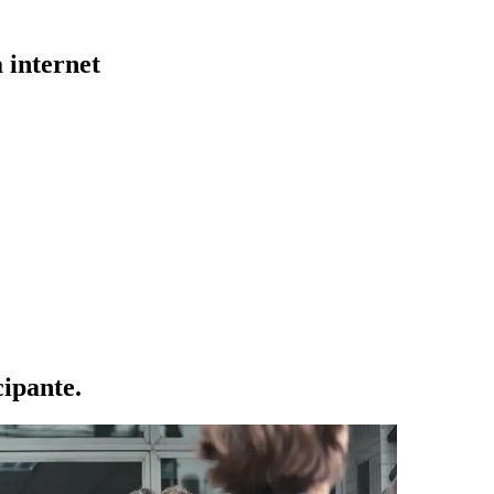
 internet
cipante.