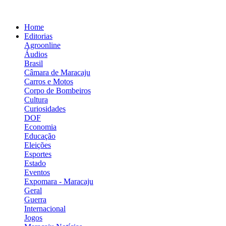
Home
Editorias
Agroonline
Áudios
Brasil
Câmara de Maracaju
Carros e Motos
Corpo de Bombeiros
Cultura
Curiosidades
DOF
Economia
Educação
Eleições
Esportes
Estado
Eventos
Expomara - Maracaju
Geral
Guerra
Internacional
Jogos