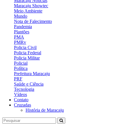
Maracaju Notícias
Maracaju Showtec
Meio Ambiente
Mundo
Nota de Falecimento
Pandemia
Plantões
PMA
PMRv
Policia Civil
Policia Federal
Policia Militar
Policial
Política
Prefeitura Maracaju
PRF
Saúde e Ciência
Tecnologia
Vídeos
Contato
Cruzadas
História de Maracaju