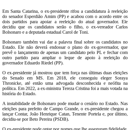
Em Santa Catarina, o ex-presidente rifou a candidatura à reeleição
do senador Esperdião Amim (PP) e acabou com o acordo entre os
dois partidos para apoiar a reeleição do atual governador. Ele
decidiu que os candidatos serão o filho, o ex-vereador Carlos
Bolsonaro e a deputada estadual Carol de Toni.
Bolsonaro também vai dar a palavra final sobre os candidatos no
Estado. Ele não deverá endossar o plano do ex-governador, que
prevê o lançamento de apenas um candidato pelo PL e fechar com
outro partido para ampliar o leque de apoio à reeleição do
governador Eduardo Riedel (PP).
O ex-presidente já mostrou que tem força nas últimas duas eleições
do Senado em MS. Em 2018, ele conseguiu eleger Soraya
Thronicke, até então uma advogada desconhecida e neófita na
política. Em 2022, a ex-ministra Tereza Cristina foi a mais votada na
história do Estado.
A instabilidade de Bolsonaro pode mudar o cenário no Estado. Nas
eleições para prefeito de Campo Grande, o ex-presidente chegou a
lançar Contar, João Henrique Catan, Tenente Portela e, por último,
decidiu-se por Beto Pereira (PSDB).
O ex-presidente pode optar por nomes que lhe asseguram fidelidade,