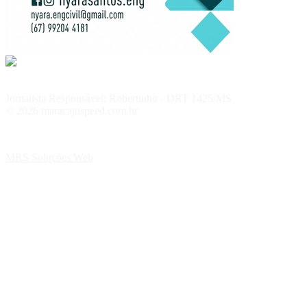
Jornalista Responsável: Robertinho - DRT 1425/MS
© 2026 maracajuspeed.com.br
MRS Soluções Web