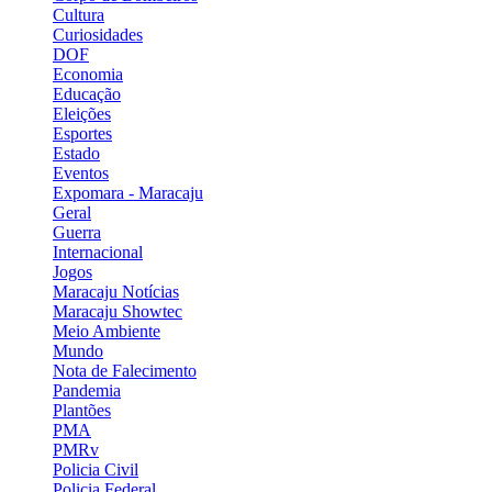
Cultura
Curiosidades
DOF
Economia
Educação
Eleições
Esportes
Estado
Eventos
Expomara - Maracaju
Geral
Guerra
Internacional
Jogos
Maracaju Notícias
Maracaju Showtec
Meio Ambiente
Mundo
Nota de Falecimento
Pandemia
Plantões
PMA
PMRv
Policia Civil
Policia Federal