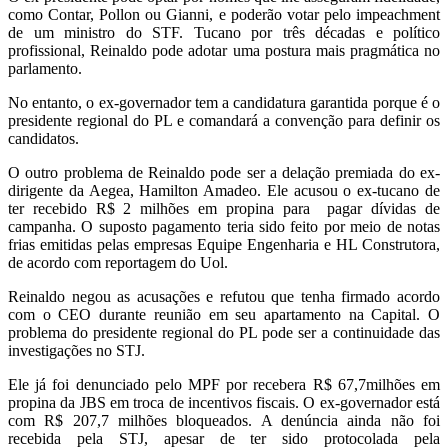
como Contar, Pollon ou Gianni, e poderão votar pelo impeachment
de um ministro do STF. Tucano por três décadas e político
profissional, Reinaldo pode adotar uma postura mais pragmática no
parlamento.
No entanto, o ex-governador tem a candidatura garantida porque é o
presidente regional do PL e comandará a convenção para definir os
candidatos.
O outro problema de Reinaldo pode ser a delação premiada do ex-
dirigente da Aegea, Hamilton Amadeo. Ele acusou o ex-tucano de
ter recebido R$ 2 milhões em propina para pagar dívidas de
campanha. O suposto pagamento teria sido feito por meio de notas
frias emitidas pelas empresas Equipe Engenharia e HL Construtora,
de acordo com reportagem do Uol.
Reinaldo negou as acusações e refutou que tenha firmado acordo
com o CEO durante reunião em seu apartamento na Capital. O
problema do presidente regional do PL pode ser a continuidade das
investigações no STJ.
Ele já foi denunciado pelo MPF por recebera R$ 67,7milhões em
propina da JBS em troca de incentivos fiscais. O ex-governador está
com R$ 207,7 milhões bloqueados. A denúncia ainda não foi
recebida pela STJ, apesar de ter sido protocolada pela