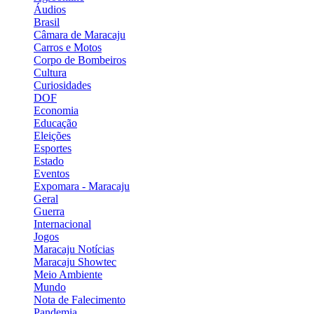
Áudios
Brasil
Câmara de Maracaju
Carros e Motos
Corpo de Bombeiros
Cultura
Curiosidades
DOF
Economia
Educação
Eleições
Esportes
Estado
Eventos
Expomara - Maracaju
Geral
Guerra
Internacional
Jogos
Maracaju Notícias
Maracaju Showtec
Meio Ambiente
Mundo
Nota de Falecimento
Pandemia