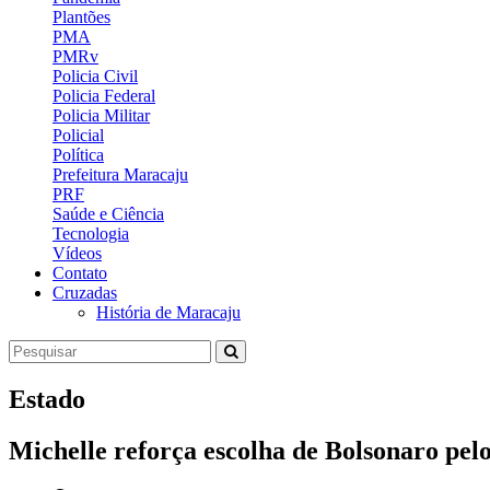
Plantões
PMA
PMRv
Policia Civil
Policia Federal
Policia Militar
Policial
Política
Prefeitura Maracaju
PRF
Saúde e Ciência
Tecnologia
Vídeos
Contato
Cruzadas
História de Maracaju
Estado
Michelle reforça escolha de Bolsonaro pe