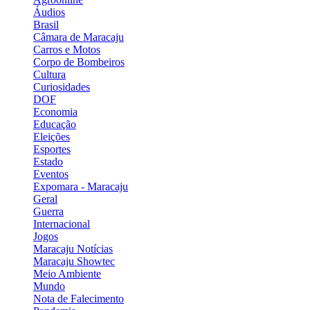
Áudios
Brasil
Câmara de Maracaju
Carros e Motos
Corpo de Bombeiros
Cultura
Curiosidades
DOF
Economia
Educação
Eleições
Esportes
Estado
Eventos
Expomara - Maracaju
Geral
Guerra
Internacional
Jogos
Maracaju Notícias
Maracaju Showtec
Meio Ambiente
Mundo
Nota de Falecimento