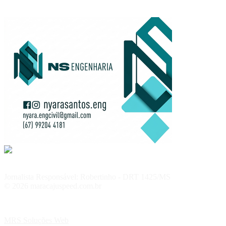
Jornalista Responsável: Robertinho - DRT 1425/MS
© 2026 maracajuspeed.com.br
MRS Soluções Web