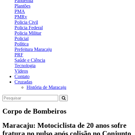
Pandemia
Plantões
PMA
PMRv
Policia Civil
Policia Federal
Policia Militar
Policial
Política
Prefeitura Maracaju
PRF
Saúde e Ciência
Tecnologia
Vídeos
Contato
Cruzadas
História de Maracaju
Corpo de Bombeiros
Maracaju: Motociclista de 20 anos sofre
fratura no pulso após colisão no Conjunto