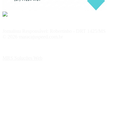
Jornalista Responsável: Robertinho - DRT 1425/MS
© 2026 maracajuspeed.com.br
MRS Soluções Web