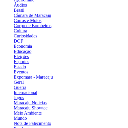
Áudios
Brasil
Câmara de Maracaju
Carros e Motos
Corpo de Bombeiros
Cultura
Curiosidades
DOF
Economia
Educação
Eleições
Esportes
Estado
Eventos
Expomara - Maracaju
Geral
Guerra
Internacional
Jogos
Maracaju Notícias
Maracaju Showtec
Meio Ambiente
Mundo
Nota de Falecimento