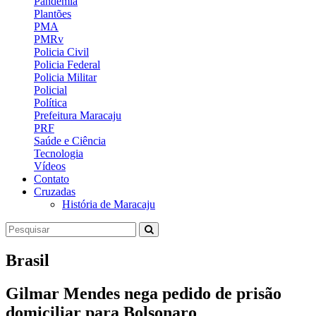
Pandemia
Plantões
PMA
PMRv
Policia Civil
Policia Federal
Policia Militar
Policial
Política
Prefeitura Maracaju
PRF
Saúde e Ciência
Tecnologia
Vídeos
Contato
Cruzadas
História de Maracaju
Brasil
Gilmar Mendes nega pedido de prisão
domiciliar para Bolsonaro