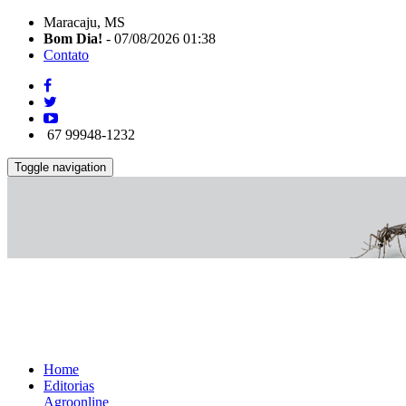
Maracaju, MS
Bom Dia!
- 07/08/2026 01:38
Contato
67 99948-1232
Toggle navigation
Home
Editorias
Agroonline