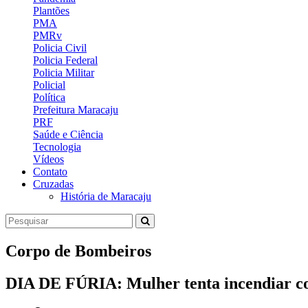
Plantões
PMA
PMRv
Policia Civil
Policia Federal
Policia Militar
Policial
Política
Prefeitura Maracaju
PRF
Saúde e Ciência
Tecnologia
Vídeos
Contato
Cruzadas
História de Maracaju
Corpo de Bombeiros
DIA DE FÚRIA: Mulher tenta incendiar com