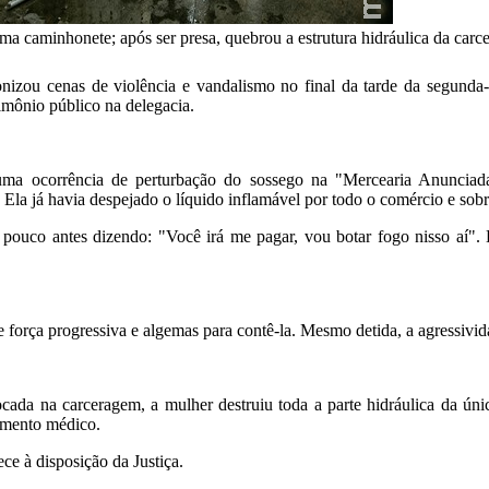
a caminhonete; após ser presa, quebrou a estrutura hidráulica da carcer
nizou cenas de violência e vandalismo no final da tarde da segunda-fe
imônio público na delegacia.
r uma ocorrência de perturbação do sossego na "Mercearia Anunciad
. Ela já havia despejado o líquido inflamável por todo o comércio e sob
ouco antes dizendo: "Você irá me pagar, vou botar fogo nisso aí". 
 força progressiva e algemas para contê-la. Mesmo detida, a agressivi
ocada na carceragem, a mulher destruiu toda a parte hidráulica da úni
dimento médico.
ce à disposição da Justiça.