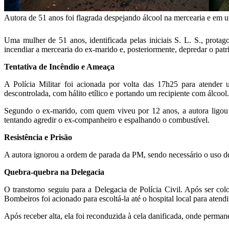
Autora de 51 anos foi flagrada despejando álcool na mercearia e em um
Uma mulher de 51 anos, identificada pelas iniciais S. L. S., protago
incendiar a mercearia do ex-marido e, posteriormente, depredar o patr
Tentativa de Incêndio e Ameaça
A Polícia Militar foi acionada por volta das 17h25 para atende
descontrolada, com hálito etílico e portando um recipiente com álcool
Segundo o ex-marido, com quem viveu por 12 anos, a autora ligou p
tentando agredir o ex-companheiro e espalhando o combustível.
Resistência e Prisão
A autora ignorou a ordem de parada da PM, sendo necessário o uso de
Quebra-quebra na Delegacia
O transtorno seguiu para a Delegacia de Polícia Civil. Após ser col
Bombeiros foi acionado para escoltá-la até o hospital local para aten
Após receber alta, ela foi reconduzida à cela danificada, onde permane