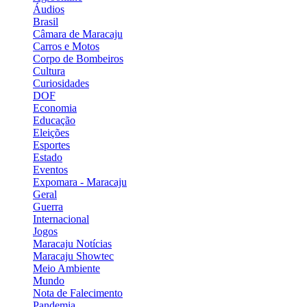
Áudios
Brasil
Câmara de Maracaju
Carros e Motos
Corpo de Bombeiros
Cultura
Curiosidades
DOF
Economia
Educação
Eleições
Esportes
Estado
Eventos
Expomara - Maracaju
Geral
Guerra
Internacional
Jogos
Maracaju Notícias
Maracaju Showtec
Meio Ambiente
Mundo
Nota de Falecimento
Pandemia