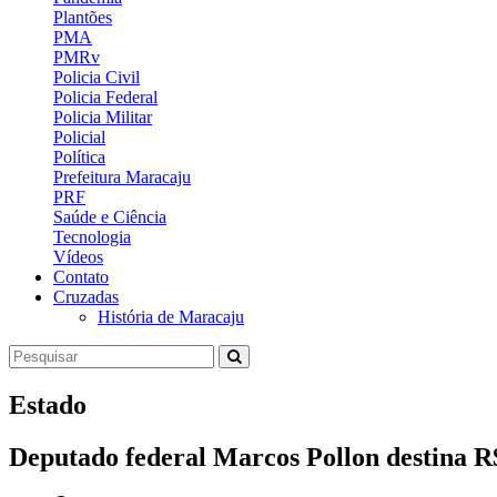
Plantões
PMA
PMRv
Policia Civil
Policia Federal
Policia Militar
Policial
Política
Prefeitura Maracaju
PRF
Saúde e Ciência
Tecnologia
Vídeos
Contato
Cruzadas
História de Maracaju
Estado
Deputado federal Marcos Pollon destina R