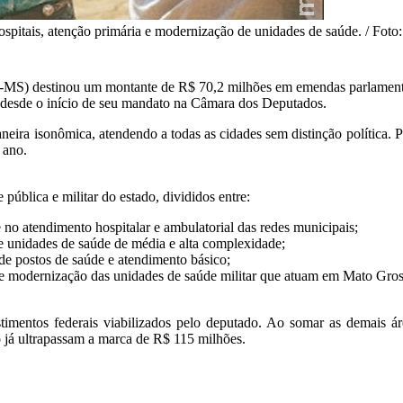
ospitais, atenção primária e modernização de unidades de saúde. / Foto:
destinou um montante de R$ 70,2 milhões em emendas parlamentares 
do desde o início de seu mandato na Câmara dos Deputados.
neira isonômica, atendendo a todas as cidades sem distinção política. 
 ano.
pública e militar do estado, divididos entre:
e no atendimento hospitalar e ambulatorial das redes municipais;
de unidades de saúde de média e alta complexidade;
de postos de saúde e atendimento básico;
o e modernização das unidades de saúde militar que atuam em Mato Gros
timentos federais viabilizados pelo deputado. Ao somar as demais á
o já ultrapassam a marca de R$ 115 milhões.