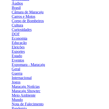
Áudios
Brasil
Câmara de Maracaju
Carros e Motos
Corpo de Bombeiros
Cultura
Curiosidades
DOF
Economia
Educação
Eleições
Esportes
Estado
Eventos
Expomara - Maracaju
Geral
Guerra
Internacional
Jogos
Maracaju Notícias
Maracaju Showtec
Meio Ambiente
Mundo
Nota de Falecimento
Pandemia