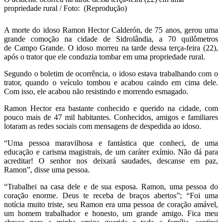
propriedade rural / Foto: (Reprodução)
A morte do idoso Ramon Hector Calderón, de 75 anos, gerou uma
grande comoção na cidade de Sidrolândia, a 70 quilômetros
de Campo Grande. O idoso morreu na tarde dessa terça-feira (22),
após o trator que ele conduzia tombar em uma propriedade rural.
Segundo o boletim de ocorrência, o idoso estava trabalhando com o
trator, quando o veículo tombou e acabou caindo em cima dele.
Com isso, ele acabou não resistindo e morrendo esmagado.
Ramon Hector era bastante conhecido e querido na cidade, com
pouco mais de 47 mil habitantes. Conhecidos, amigos e familiares
lotaram as redes sociais com mensagens de despedida ao idoso.
“Uma pessoa maravilhosa e fantástica que conheci, de uma
educação e carisma magistrais, de um caráter exímio. Não dá para
acreditar! O senhor nos deixará saudades, descanse em paz,
Ramon”, disse uma pessoa.
“Trabalhei na casa dele e de sua esposa. Ramon, uma pessoa do
coração enorme. Deus te receba de braços abertos”; “Foi uma
notícia muito triste, seu Ramon era uma pessoa de coração amável,
um homem trabalhador e honesto, um grande amigo. Fica meu