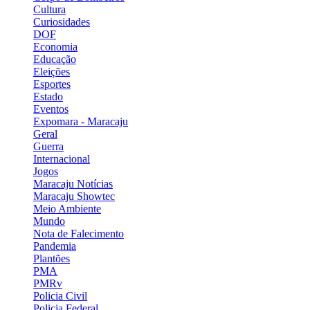
Cultura
Curiosidades
DOF
Economia
Educação
Eleições
Esportes
Estado
Eventos
Expomara - Maracaju
Geral
Guerra
Internacional
Jogos
Maracaju Notícias
Maracaju Showtec
Meio Ambiente
Mundo
Nota de Falecimento
Pandemia
Plantões
PMA
PMRv
Policia Civil
Policia Federal