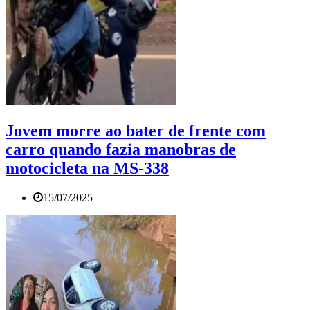
Jovem morre ao bater de frente com
carro quando fazia manobras de
motocicleta na MS-338
15/07/2025