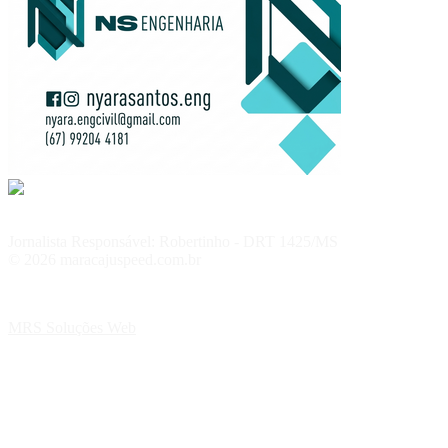
Jornalista Responsável: Robertinho - DRT 1425/MS
© 2026 maracajuspeed.com.br
MRS Soluções Web