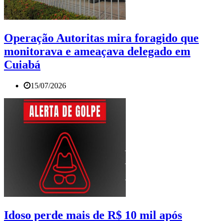
Operação Autoritas mira foragido que
monitorava e ameaçava delegado em
Cuiabá
15/07/2026
Idoso perde mais de R$ 10 mil após