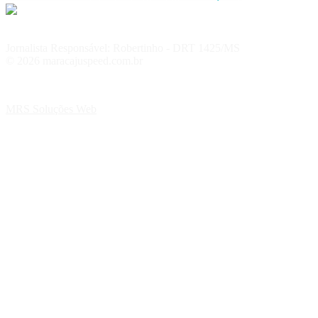
Jornalista Responsável: Robertinho - DRT 1425/MS
© 2026 maracajuspeed.com.br
MRS Soluções Web