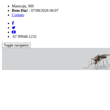
Maracaju, MS
Bom Dia!
- 07/08/2026 06:07
Contato
67 99948-1232
Toggle navigation