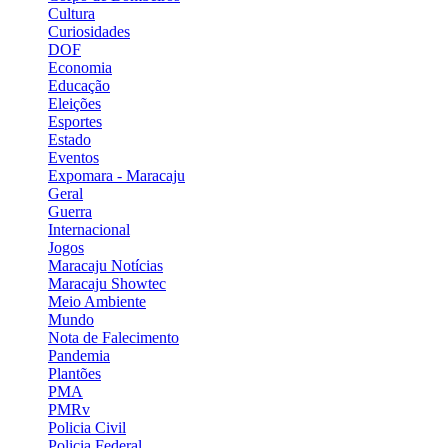
Cultura
Curiosidades
DOF
Economia
Educação
Eleições
Esportes
Estado
Eventos
Expomara - Maracaju
Geral
Guerra
Internacional
Jogos
Maracaju Notícias
Maracaju Showtec
Meio Ambiente
Mundo
Nota de Falecimento
Pandemia
Plantões
PMA
PMRv
Policia Civil
Policia Federal