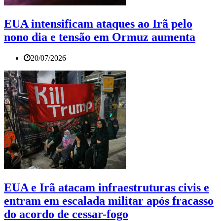
EUA intensificam ataques ao Irã pelo
nono dia e tensão em Ormuz aumenta
20/07/2026
EUA e Irã atacam infraestruturas civis e
entram em escalada militar após fracasso
do acordo de cessar-fogo