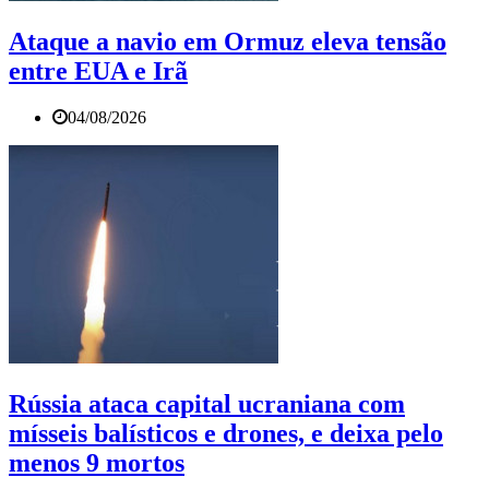
Ataque a navio em Ormuz eleva tensão
entre EUA e Irã
04/08/2026
Rússia ataca capital ucraniana com
mísseis balísticos e drones, e deixa pelo
menos 9 mortos