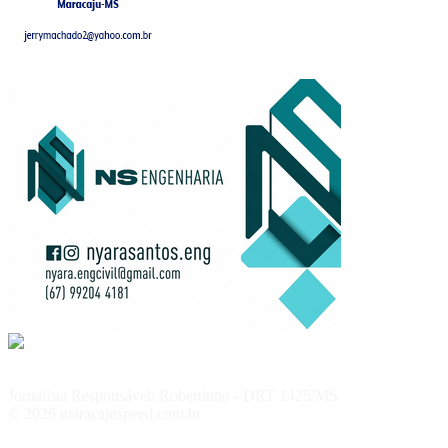
Jornalista Responsável: Robertinho - DRT 1425/MS
© 2026 maracajuspeed.com.br