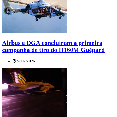
Airbus e DGA concluíram a primeira
campanha de tiro do H160M Guépard
24/07/2026