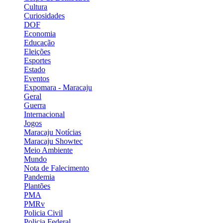
Cultura
Curiosidades
DOF
Economia
Educação
Eleições
Esportes
Estado
Eventos
Expomara - Maracaju
Geral
Guerra
Internacional
Jogos
Maracaju Notícias
Maracaju Showtec
Meio Ambiente
Mundo
Nota de Falecimento
Pandemia
Plantões
PMA
PMRv
Policia Civil
Policia Federal