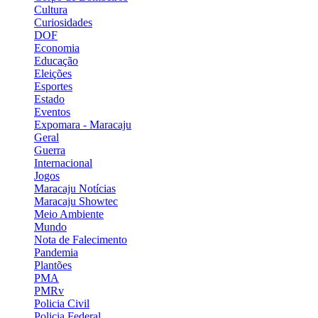
Cultura
Curiosidades
DOF
Economia
Educação
Eleições
Esportes
Estado
Eventos
Expomara - Maracaju
Geral
Guerra
Internacional
Jogos
Maracaju Notícias
Maracaju Showtec
Meio Ambiente
Mundo
Nota de Falecimento
Pandemia
Plantões
PMA
PMRv
Policia Civil
Policia Federal