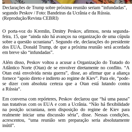
Declarações de Trump sobre próxima reunião seriam "infundadas",
segundo Peskov / Foto: Bandeiras da Ucrânia e da Rússia.
(Reprodução/Revista CEBRI)
O porta-voz do Kremlin, Dmitry Peskov, afirmou, nesta segunda-
feira, 15, que “ainda não há avanços na organização de uma cúpula
sobre a questão ucraniana”. Segundo ele, declarações do presidente
dos EUA, Donald Trump, de que a próxima reunião será acordada
em breve são “infundadas”.
Além disso, Peskov voltou a acusar a Organização do Tratado do
Atlântico Norte (Otan) de se envolver diretamente no conflito. “A
Otan está envolvida nesta guerra”, disse, ao afirmar que a aliança
fornece “apoio direto e indireto ao regime de Kiev”. Para ele, “pode-
se dizer com absoluta certeza que a Otan está lutando contra
a Rússia“.
Em conversa com repórteres, Peskov declarou que “há uma pausa”
nas tratativas com os EUA e com a Ucrânia. “Não há flexibilidade
na posição ucraniana, nem disposição do regime de Kiev para
realmente iniciar uma discussão séria”, disse. Nessas condições,
acrescentou, “uma reunião sem preparação seria absolutamente
inútil”.