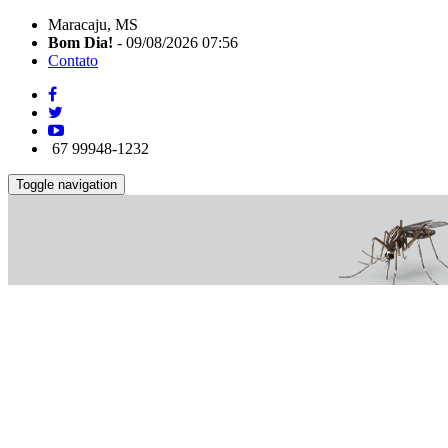
Maracaju, MS
Bom Dia!
- 09/08/2026 07:56
Contato
67 99948-1232
Toggle navigation