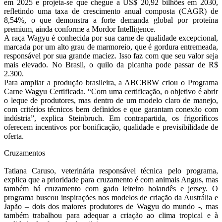
em 2025 e projeta-se que chegue a US$ 20,92 bilhões em 2030,
refletindo uma taxa de crescimento anual composta (CAGR) de
8,54%, o que demonstra a forte demanda global por proteína
premium, ainda conforme a Mordor Intelligence.
A raça Wagyu é conhecida por sua carne de qualidade excepcional,
marcada por um alto grau de marmoreio, que é gordura entremeada,
responsável por sua grande maciez. Isso faz com que seu valor seja
mais elevado. No Brasil, o quilo da picanha pode passar de R$
2.300.
Para ampliar a produção brasileira, a ABCBRW criou o Programa
Carne Wagyu Certificada. “Com uma certificação, o objetivo é abrir
o leque de produtores, mas dentro de um modelo claro de manejo,
com critérios técnicos bem definidos e que garantam conexão com
indústria”, explica Steinbruch. Em contrapartida, os frigoríficos
oferecem incentivos por bonificação, qualidade e previsibilidade de
oferta.
Cruzamentos
Tatiana Caruso, veterinária responsável técnica pelo programa,
explica que a prioridade para cruzamento é com animais Angus, mas
também há cruzamento com gado leiteiro holandês e jersey. O
programa buscou inspirações nos modelos de criação da Austrália e
Japão – dois dos maiores produtores de Wagyu do mundo -, mas
também trabalhou para adequar a criação ao clima tropical e à