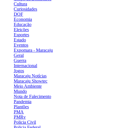
Cultura
Curiosidades
DOF
Economia
Educação
Eleições
Esportes
Estado
Eventos
Expomara - Maracaju
Geral
Guerra
Internacional
Jogos
Maracaju Notícias
Maracaju Showtec
Meio Ambiente
Mundo
Nota de Falecimento
Pandemia
Plantões
PMA
PMRv
Policia Civil
Policia Federal