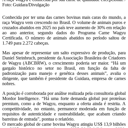
Foto: Guidara/Divulgação
Conhecida por ter uma das carnes bovinas mais caras do mundo, a
raça Wagyu vem crescendo no Brasil. O volume de animais puros e
cruzados abatidos em 2025 no país teve aumento de 30% em relação
ao ano anterior, segundo dados do Programa Carne Wagyu
Certificada. O número de animais abatidos no período saltou de
1.749 para 2.272 cabeças.
Mas apesar de representar um salto expressivo de produção, para
Daniel Steinbruch, presidente da Associação Brasileira de Criadores
de Wagyu (ABCBRW), o crescimento poderia ser maior. “Há um
gargalo histórico no setor no Brasil, em função da falta de
padronização para manejo e genética desses animais”, avalia o
dirigente, que também é presidente da Guidara, empresa de carnes
nobres.
A posição é corroborada por análise realizada pela consultoria global
Mordor Intelligence. “Há uma forte demanda global por proteínas
premium, como a de Wagyu, enquanto a oferta ainda é restrita. A
competitividade, no entanto, permanece moderada em função de
requisitos de autenticidade e rastreabilidade, que acabam criando
barreiras de entrada”, pontua o relatório.
O mercado global de carne bovina Wagyu atingiu US$ 13,9 bilhões