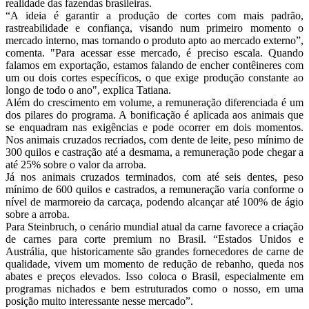
realidade das fazendas brasileiras.
“A ideia é garantir a produção de cortes com mais padrão,
rastreabilidade e confiança, visando num primeiro momento o
mercado interno, mas tornando o produto apto ao mercado externo”,
comenta. "Para acessar esse mercado, é preciso escala. Quando
falamos em exportação, estamos falando de encher contêineres com
um ou dois cortes específicos, o que exige produção constante ao
longo de todo o ano", explica Tatiana.
Além do crescimento em volume, a remuneração diferenciada é um
dos pilares do programa. A bonificação é aplicada aos animais que
se enquadram nas exigências e pode ocorrer em dois momentos.
Nos animais cruzados recriados, com dente de leite, peso mínimo de
300 quilos e castração até a desmama, a remuneração pode chegar a
até 25% sobre o valor da arroba.
Já nos animais cruzados terminados, com até seis dentes, peso
mínimo de 600 quilos e castrados, a remuneração varia conforme o
nível de marmoreio da carcaça, podendo alcançar até 100% de ágio
sobre a arroba.
Para Steinbruch, o cenário mundial atual da carne favorece a criação
de carnes para corte premium no Brasil. “Estados Unidos e
Austrália, que historicamente são grandes fornecedores de carne de
qualidade, vivem um momento de redução de rebanho, queda nos
abates e preços elevados. Isso coloca o Brasil, especialmente em
programas nichados e bem estruturados como o nosso, em uma
posição muito interessante nesse mercado”.