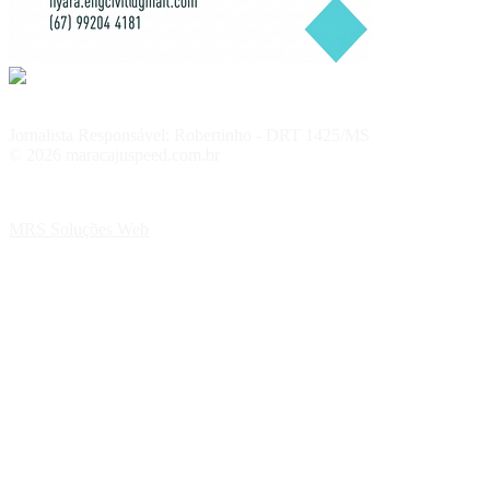
Jornalista Responsável: Robertinho - DRT 1425/MS
© 2026 maracajuspeed.com.br
MRS Soluções Web