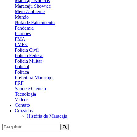
Maracaju Notícias
Maracaju Showtec
Meio Ambiente
Mundo
Nota de Falecimento
Pandemia
Plantões
PMA
PMRv
Policia Civil
Policia Federal
Policia Militar
Policial
Política
Prefeitura Maracaju
PRF
Saúde e Ciência
Tecnologia
Vídeos
Contato
Cruzadas
História de Maracaju