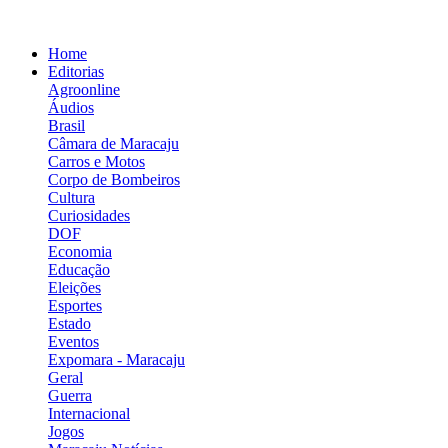
Home
Editorias
Agroonline
Áudios
Brasil
Câmara de Maracaju
Carros e Motos
Corpo de Bombeiros
Cultura
Curiosidades
DOF
Economia
Educação
Eleições
Esportes
Estado
Eventos
Expomara - Maracaju
Geral
Guerra
Internacional
Jogos