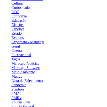
Cultura
Curiosidades
DOF
Economia
Educação
Eleições
Esportes
Estado
Eventos
Expomara - Maracaju
Geral
Guerra
Internacional
Jogos
Maracaju Notícias
Maracaju Showtec
Meio Ambiente
Mundo
Nota de Falecimento
Pandemia
Plantões
PMA
PMRv
Policia Civil
Policia Federal