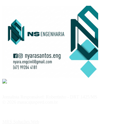
Jornalista Responsável: Robertinho - DRT 1425/MS
© 2026 maracajuspeed.com.br
MRS Soluções Web