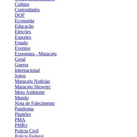
Cultura
Curiosidades
DOF
Economia
Educação
Eleições
Esportes
Estado
Eventos
Expomara - Maracaju
Geral
Guerra
Internacional
Jogos
Maracaju Notícias
Maracaju Showtec
Meio Ambiente
Mundo
Nota de Falecimento
Pandemia
Plantões
PMA
PMRv
Policia Civil
Policia Federal