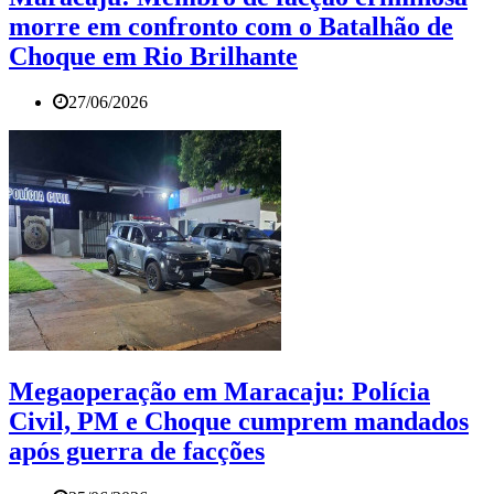
morre em confronto com o Batalhão de
Choque em Rio Brilhante
27/06/2026
Megaoperação em Maracaju: Polícia
Civil, PM e Choque cumprem mandados
após guerra de facções