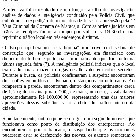
A ofensiva foi o resultado de um longo trabalho de investigação,
análise de dados e inteligência conduzido pela Polícia Civil, que
culminou na expedição de mandados de busca e apreensão pela 1ª
Vara Criminal da Comarca de Maracaju. Com as ordens judiciais em
mãos, as equipes foram a campo por volta das 16h30min para
reprimir o tráfico local em três endereços distintos.
O alvo principal era uma "casa bomba", um imóvel em fase final de
construção que, segundo as investigações, era financiado com
dinheiro do tráfico e pertencia a um traficante que foi morto na
última segunda-feira (7). A inteligência policial indicava que o local
era usado para armazenar drogas de alto valor em cofres secretos.
Durante a busca, os policiais confirmaram a suspeita: encontraram
dois cofres embutidos na alvenaria, disfarçados como tomadas. Ao
romperem a parede, encontraram dentro dos compartimentos cerca
de 1,5 kg de cocaína pura e 500g de crack, uma carga avaliada em
aproximadamente R$ 100.000,00, representando uma das maiores
apreensões dessas substâncias no âmbito do tráfico interno da
cidade.
Simultaneamente, outra equipe se dirigiu a um segundo imóvel, que
funcionava como ponto de distribuição dos entorpecentes. Ao
encontrarem o portão trancado, e suspeitando que os ocupantes
pudessem estar se desfazendo das provas, os agentes romperam o