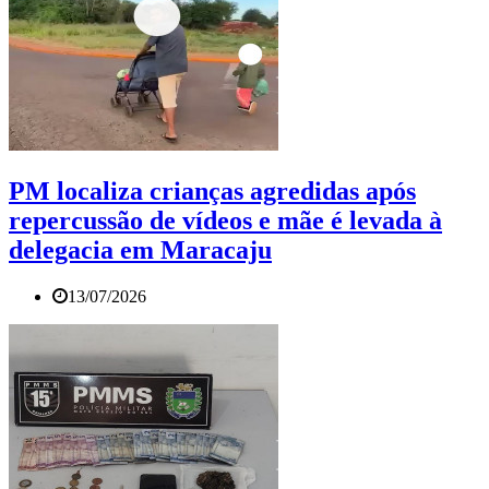
PM localiza crianças agredidas após
repercussão de vídeos e mãe é levada à
delegacia em Maracaju
13/07/2026