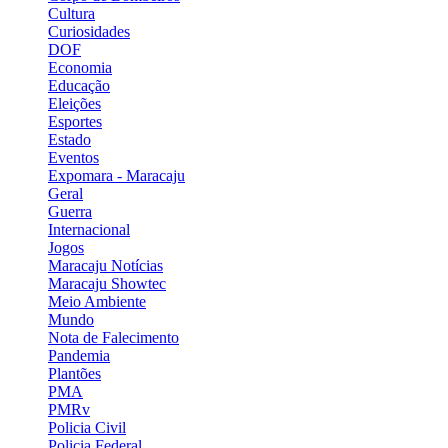
Cultura
Curiosidades
DOF
Economia
Educação
Eleições
Esportes
Estado
Eventos
Expomara - Maracaju
Geral
Guerra
Internacional
Jogos
Maracaju Notícias
Maracaju Showtec
Meio Ambiente
Mundo
Nota de Falecimento
Pandemia
Plantões
PMA
PMRv
Policia Civil
Policia Federal