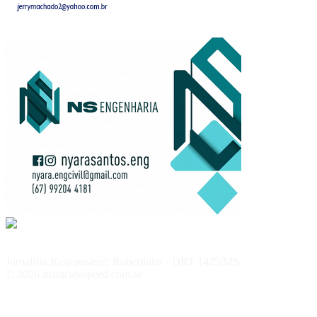
Jornalista Responsável: Robertinho - DRT 1425/MS
© 2026 maracajuspeed.com.br