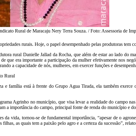
indicato Rural de Maracaju Nery Terra Souza. / Foto: Assessoria de Im
priedades rurais. Hoje, o papel desempenhado pelas produtoras tem cont
ora rural Danielle Jallad da Rocha, que além de estar ao lado do ma
de que era importante a participação da mulher efetivamente nos negóc
trando a capacidade de nós, mulheres, em exercer funções e desempenha
to Rural
a e família está à frente do Grupo Agua Tirada, ela também exerce 
rama Agrinho no município, que visa levar a realidade do campo nas 
m a importância do campo, principal fonte de renda do município e do e
ulares da vida, tornou-se de fundamental importância, “apesar de o ag
ilhas, as quais tem a paixão pelo agro e a certeza da sucessão”, relat