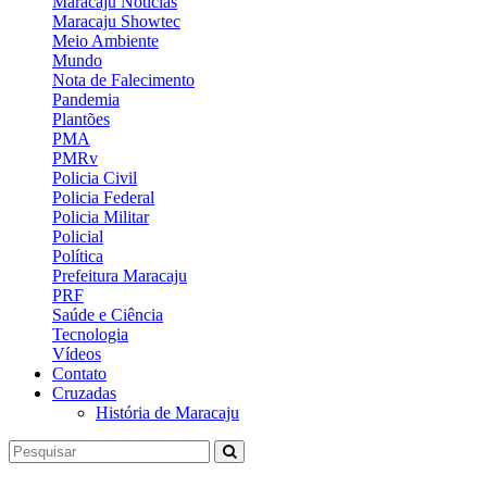
Maracaju Notícias
Maracaju Showtec
Meio Ambiente
Mundo
Nota de Falecimento
Pandemia
Plantões
PMA
PMRv
Policia Civil
Policia Federal
Policia Militar
Policial
Política
Prefeitura Maracaju
PRF
Saúde e Ciência
Tecnologia
Vídeos
Contato
Cruzadas
História de Maracaju