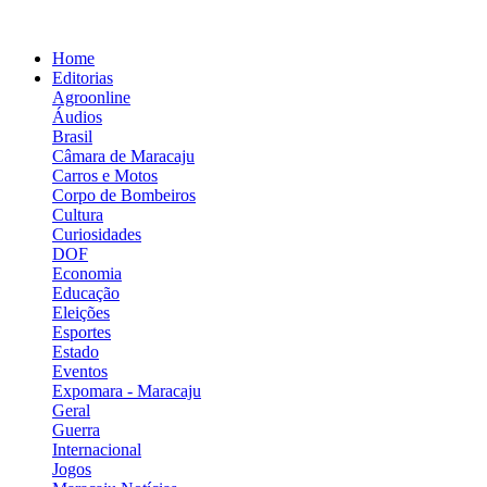
Home
Editorias
Agroonline
Áudios
Brasil
Câmara de Maracaju
Carros e Motos
Corpo de Bombeiros
Cultura
Curiosidades
DOF
Economia
Educação
Eleições
Esportes
Estado
Eventos
Expomara - Maracaju
Geral
Guerra
Internacional
Jogos