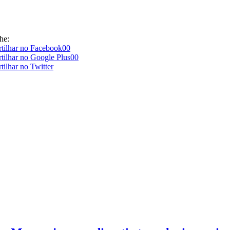
he:
00
00