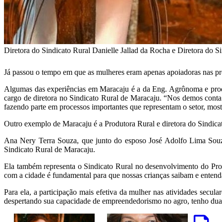
Diretora do Sindicato Rural Danielle Jallad da Rocha e Diretora do S
Já passou o tempo em que as mulheres eram apenas apoiadoras nas pro
Algumas das experiências em Maracaju é a da Eng. Agrônoma e produt
cargo de diretora no Sindicato Rural de Maracaju. “Nos demos conta 
fazendo parte em processos importantes que representam o setor, mos
Outro exemplo de Maracaju é a Produtora Rural e diretora do Sindica
Ana Nery Terra Souza, que junto do esposo José Adolfo Lima Souz
Sindicato Rural de Maracaju.
Ela também representa o Sindicato Rural no desenvolvimento do Prog
com a cidade é fundamental para que nossas crianças saibam e entenda
Para ela, a participação mais efetiva da mulher nas atividades sec
despertando sua capacidade de empreendedorismo no agro, tenho duas f