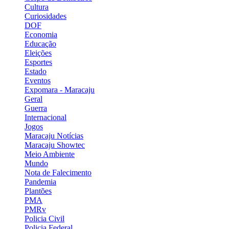
Cultura
Curiosidades
DOF
Economia
Educação
Eleições
Esportes
Estado
Eventos
Expomara - Maracaju
Geral
Guerra
Internacional
Jogos
Maracaju Notícias
Maracaju Showtec
Meio Ambiente
Mundo
Nota de Falecimento
Pandemia
Plantões
PMA
PMRv
Policia Civil
Policia Federal