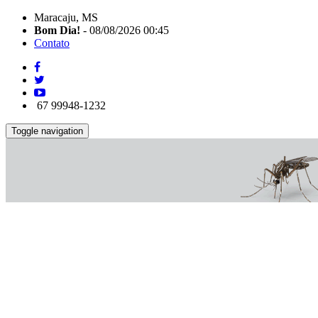
Maracaju, MS
Bom Dia!
- 08/08/2026 00:45
Contato
67 99948-1232
Toggle navigation