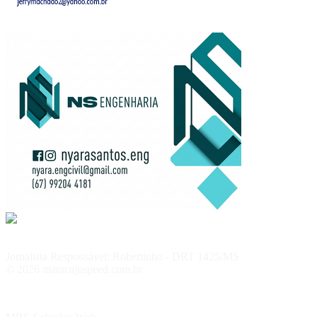
Jornalista Responsável: Robertinho - DRT 1425/MS
© 2026 maracajuspeed.com.br