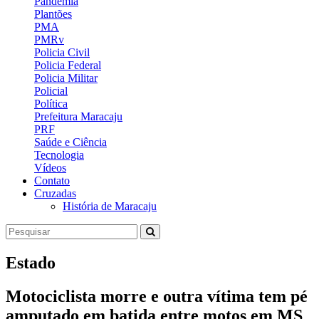
Pandemia
Plantões
PMA
PMRv
Policia Civil
Policia Federal
Policia Militar
Policial
Política
Prefeitura Maracaju
PRF
Saúde e Ciência
Tecnologia
Vídeos
Contato
Cruzadas
História de Maracaju
Estado
Motociclista morre e outra vítima tem pé
amputado em batida entre motos em MS