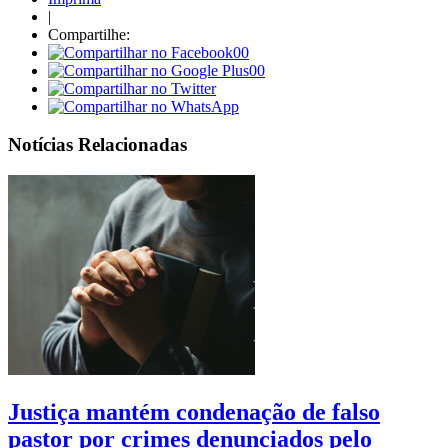
|
Compartilhe:
00
00
Notícias Relacionadas
Justiça mantém condenação de falso
pastor por crimes denunciados pelo