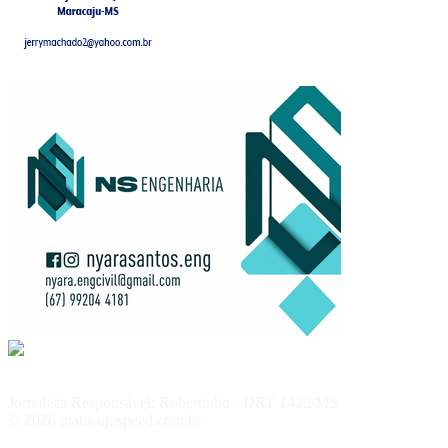
Jornalista Responsável: Robertinho - DRT 1425/MS
© 2026 maracajuspeed.com.br