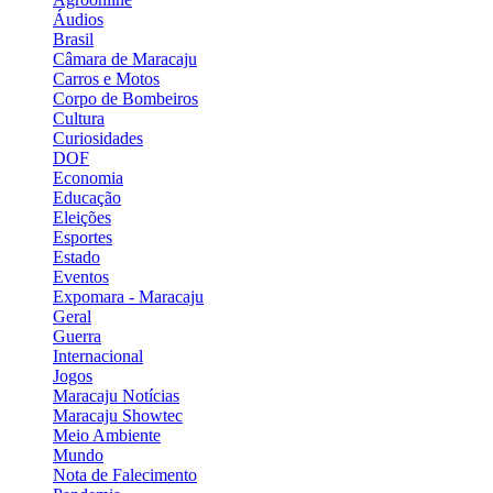
Áudios
Brasil
Câmara de Maracaju
Carros e Motos
Corpo de Bombeiros
Cultura
Curiosidades
DOF
Economia
Educação
Eleições
Esportes
Estado
Eventos
Expomara - Maracaju
Geral
Guerra
Internacional
Jogos
Maracaju Notícias
Maracaju Showtec
Meio Ambiente
Mundo
Nota de Falecimento