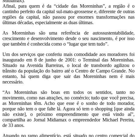
Midiamax).
Afinal, para quem é da “cidade das Moreninhas”, a região é o
cantinho perfeito da capital sul-mato-grossense e, diferente de outras
regiões da capital, não passou por enormes transformações nas
últimas décadas, especialmente as duas últimas.
As Moreninhas são uma referência de autossustentabilidade,
crescimento e desenvolvimento desde o seu nascimento, é por isso
que também é conhecida como o “lugar que tem tudo”.
Um dos serviços que conferiu mais comodidade aos moradores foi
inaugurado em 8 de junho de 2001: o Terminal das Moreninhas.
Situado na Avenida Barreiras, o local de transbordo agilizou o
trânsito da população do bairro até o Centro de Campo Grande. No
entanto, há quem diga que sair das Moreninhas nem é mais
necessário.
“As Moreninhas são boas em todos os sentidos, tanto no
movimento, como nas atrações, no comércio; tudo que você precisa,
as Moreninhas têm. Acho que esse é o sonho de todo morador,
porque não tem o que falte lá. Agora só tem o shopping [que ainda
não existe], o próximo empreendimento que está vindo aí”,
compartilha ao Jornal Midiamax o empreendedor Michael Pereira,
de 33 anos.
Atuando no ramo alimentício, está situado no centro comercial do