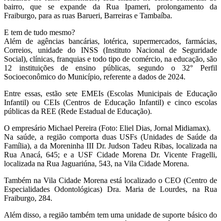
bairro, que se expande da Rua Ipameri, prolongamento da
Fraiburgo, para as ruas Barueri, Barreiras e Tambaíba.
E tem de tudo mesmo?
Além de agências bancárias, lotérica, supermercados, farmácias,
Correios, unidade do INSS (Instituto Nacional de Seguridade
Social), clínicas, franquias e todo tipo de comércio, na educação, são
12 instituições de ensino públicas, segundo o 32° Perfil
Socioeconômico do Município, referente a dados de 2024.
Entre essas, estão sete EMEIs (Escolas Municipais de Educação
Infantil) ou CEIs (Centros de Educação Infantil) e cinco escolas
públicas da REE (Rede Estadual de Educação).
O empresário Michael Pereira (Foto: Eliel Dias, Jornal Midiamax).
Na saúde, a região comporta duas USFs (Unidades de Saúde da
Família), a da Moreninha III Dr. Judson Tadeu Ribas, localizada na
Rua Anacá, 645; e a USF Cidade Morena Dr. Vicente Fragelli,
localizada na Rua Jaguariúna, 543, na Vila Cidade Morena.
Também na Vila Cidade Morena está localizado o CEO (Centro de
Especialidades Odontológicas) Dra. Maria de Lourdes, na Rua
Fraiburgo, 284.
Além disso, a região também tem uma unidade de suporte básico do