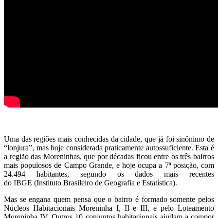
Uma das regiões mais conhecidas da cidade, que já foi sinônimo de
“lonjura”, mas hoje considerada praticamente autossuficiente. Esta é
a região das Moreninhas, que por décadas ficou entre os três bairros
mais populosos de Campo Grande, e hoje ocupa a 7ª posição, com
24.494 habitantes, segundo os dados mais recentes
do IBGE (Instituto Brasileiro de Geografia e Estatística).
Mas se engana quem pensa que o bairro é formado somente pelos
Núcleos Habitacionais Moreninha I, II e III, e pelo Loteamento
Moreninha IV. Outros 10 conjuntos habitacionais ajudam a compor