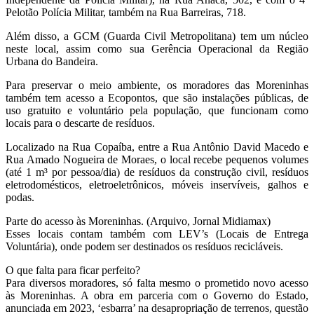
Pelotão Polícia Militar, também na Rua Barreiras, 718.
Além disso, a GCM (Guarda Civil Metropolitana) tem um núcleo
neste local, assim como sua Gerência Operacional da Região
Urbana do Bandeira.
Para preservar o meio ambiente, os moradores das Moreninhas
também tem acesso a Ecopontos, que são instalações públicas, de
uso gratuito e voluntário pela população, que funcionam como
locais para o descarte de resíduos.
Localizado na Rua Copaíba, entre a Rua Antônio David Macedo e
Rua Amado Nogueira de Moraes, o local recebe pequenos volumes
(até 1 m³ por pessoa/dia) de resíduos da construção civil, resíduos
eletrodomésticos, eletroeletrônicos, móveis inservíveis, galhos e
podas.
Parte do acesso às Moreninhas. (Arquivo, Jornal Midiamax)
Esses locais contam também com LEV’s (Locais de Entrega
Voluntária), onde podem ser destinados os resíduos recicláveis.
O que falta para ficar perfeito?
Para diversos moradores, só falta mesmo o prometido novo acesso
às Moreninhas. A obra em parceria com o Governo do Estado,
anunciada em 2023, ‘esbarra’ na desapropriação de terrenos, questão