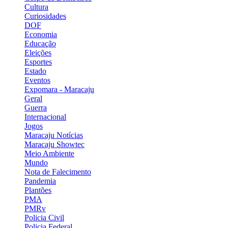
Cultura
Curiosidades
DOF
Economia
Educação
Eleições
Esportes
Estado
Eventos
Expomara - Maracaju
Geral
Guerra
Internacional
Jogos
Maracaju Notícias
Maracaju Showtec
Meio Ambiente
Mundo
Nota de Falecimento
Pandemia
Plantões
PMA
PMRv
Policia Civil
Policia Federal