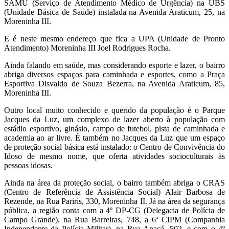
SAMU (Serviço de Atendimento Médico de Urgência) na UBS
(Unidade Básica de Saúde) instalada na Avenida Araticum, 25, na
Moreninha III.
E é neste mesmo endereço que fica a UPA (Unidade de Pronto
Atendimento) Moreninha III Joel Rodrigues Rocha.
Ainda falando em saúde, mas considerando esporte e lazer, o bairro
abriga diversos espaços para caminhada e esportes, como a Praça
Esportiva Disvaldo de Souza Bezerra, na Avenida Araticum, 85,
Moreninha III.
Outro local muito conhecido e querido da população é o Parque
Jacques da Luz, um complexo de lazer aberto à população com
estádio esportivo, ginásio, campo de futebol, pista de caminhada e
academia ao ar livre. É também no Jacques da Luz que um espaço
de proteção social básica está instalado: o Centro de Convivência do
Idoso de mesmo nome, que oferta atividades socioculturais às
pessoas idosas.
Ainda na área da proteção social, o bairro também abriga o CRAS
(Centro de Referência de Assistência Social) Alair Barbosa de
Rezende, na Rua Pariris, 330, Moreninha II. Já na área da segurança
pública, a região conta com a 4º DP-CG (Delegacia de Polícia de
Campo Grande), na Rua Barreiras, 748, a 6ª CIPM (Companhia
Independente da Polícia Militar), na Rua Anacá, 502, e com o 4º