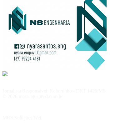
Jornalista Responsável: Robertinho - DRT 1425/MS
© 2026 maracajuspeed.com.br
MRS Soluções Web