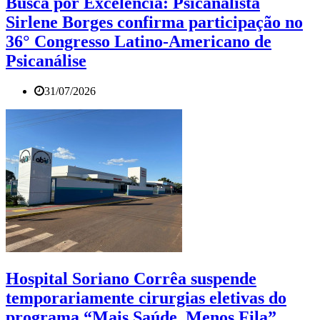
Busca por Excelência: Psicanalista
Sirlene Borges confirma participação no
36° Congresso Latino-Americano de
Psicanálise
31/07/2026
Hospital Soriano Corrêa suspende
temporariamente cirurgias eletivas do
programa “Mais Saúde, Menos Fila”