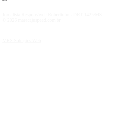
Jornalista Responsável: Robertinho - DRT 1425/MS
© 2026 maracajuspeed.com.br
MRS Soluções Web