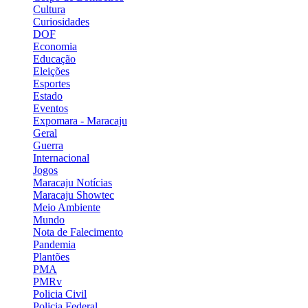
Cultura
Curiosidades
DOF
Economia
Educação
Eleições
Esportes
Estado
Eventos
Expomara - Maracaju
Geral
Guerra
Internacional
Jogos
Maracaju Notícias
Maracaju Showtec
Meio Ambiente
Mundo
Nota de Falecimento
Pandemia
Plantões
PMA
PMRv
Policia Civil
Policia Federal