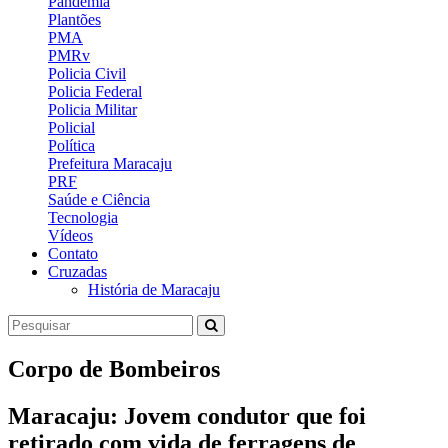
Pandemia
Plantões
PMA
PMRv
Policia Civil
Policia Federal
Policia Militar
Policial
Política
Prefeitura Maracaju
PRF
Saúde e Ciência
Tecnologia
Vídeos
Contato
Cruzadas
História de Maracaju
Corpo de Bombeiros
Maracaju: Jovem condutor que foi
retirado com vida de ferragens de