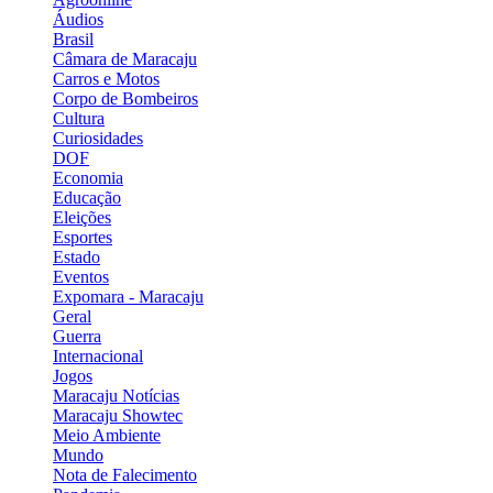
Áudios
Brasil
Câmara de Maracaju
Carros e Motos
Corpo de Bombeiros
Cultura
Curiosidades
DOF
Economia
Educação
Eleições
Esportes
Estado
Eventos
Expomara - Maracaju
Geral
Guerra
Internacional
Jogos
Maracaju Notícias
Maracaju Showtec
Meio Ambiente
Mundo
Nota de Falecimento