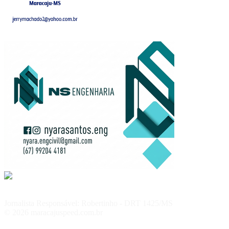
Jornalista Responsável: Robertinho - DRT 1425/MS
© 2026 maracajuspeed.com.br