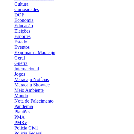
Cultura
Curiosidades
DOF
Economia
Educação
Eleições
Esportes
Estado
Eventos
Expomara - Maracaju
Geral
Guerra
Internacional
Jogos
Maracaju Notícias
Maracaju Showtec
Meio Ambiente
Mundo
Nota de Falecimento
Pandemia
Plantões
PMA
PMRv
Policia Civil
Policia Federal