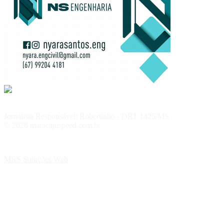
Jornalista Responsável: Robertinho - DRT 1425/MS
© 2026 maracajuspeed.com.br
MRS Soluções Web