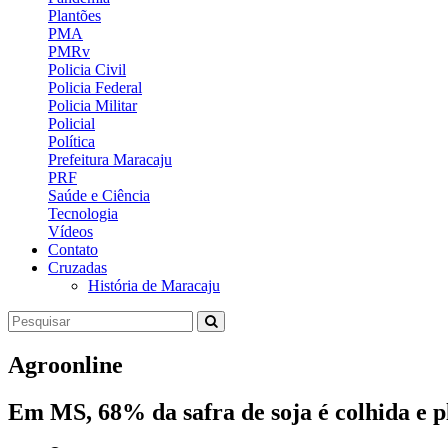
Plantões
PMA
PMRv
Policia Civil
Policia Federal
Policia Militar
Policial
Política
Prefeitura Maracaju
PRF
Saúde e Ciência
Tecnologia
Vídeos
Contato
Cruzadas
História de Maracaju
Agroonline
Em MS, 68% da safra de soja é colhida e pl