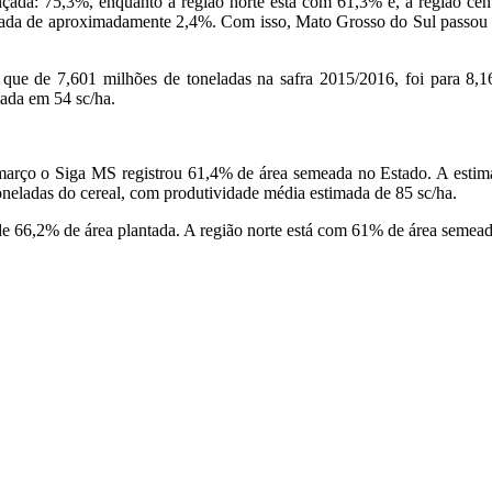
nçada: 75,3%, enquanto a região norte está com 61,3% e, a região ce
tada de aproximadamente 2,4%. Com isso, Mato Grosso do Sul passou da
que de 7,601 milhões de toneladas na safra 2015/2016, foi para 8,1
mada em 54 sc/ha.
e março o Siga MS registrou 61,4% de área semeada no Estado. A esti
oneladas do cereal, com produtividade média estimada de 85 sc/ha.
e 66,2% de área plantada. A região norte está com 61% de área semeada