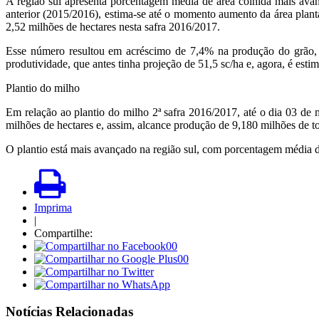
A região sul apresenta porcentagem média de área colhida mais ava
anterior (2015/2016), estima-se até o momento aumento da área plan
2,52 milhões de hectares nesta safra 2016/2017.
Esse número resultou em acréscimo de 7,4% na produção do grão, 
produtividade, que antes tinha projeção de 51,5 sc/ha e, agora, é esti
Plantio do milho
Em relação ao plantio do milho 2ª safra 2016/2017, até o dia 03 d
milhões de hectares e, assim, alcance produção de 9,180 milhões de t
O plantio está mais avançado na região sul, com porcentagem média d
Imprima
|
Compartilhe:
00
00
Notícias Relacionadas