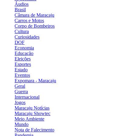
Áudios
Brasil
Câmara de Maracaju
Carros e Motos
Corpo de Bombeiros
Cultura
Curiosidades
DOF
Economia
Educação
Eleições
Esportes
Estado
Eventos
Expomara - Maracaju
Geral
Guerra
Internacional
Jogos
Maracaju Notícias
Maracaju Showtec
Meio Ambiente
Mundo
Nota de Falecimento
Pandemia