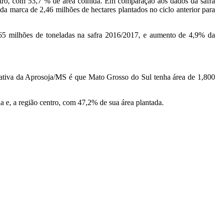
ntro, com 53,7 % de área colhida. Em comparação aos dados da safra
 marca de 2,46 milhões de hectares plantados no ciclo anterior para
65 milhões de toneladas na safra 2016/2017, e aumento de 4,9% da
mativa da Aprosoja/MS é que Mato Grosso do Sul tenha área de 1,800
 e, a região centro, com 47,2% de sua área plantada.