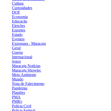
Cultura
Curiosidades
DOF
Economia
Educação
Eleições
Esportes
Estado
Eventos
Expomara - Maracaju
Geral
Guerra
Internacional
Jogos
Maracaju Notícias
Maracaju Showtec
Meio Ambiente
Mundo
Nota de Falecimento
Pandemia
Plantões
PMA
PMRv
Policia Civil
Policia Federal