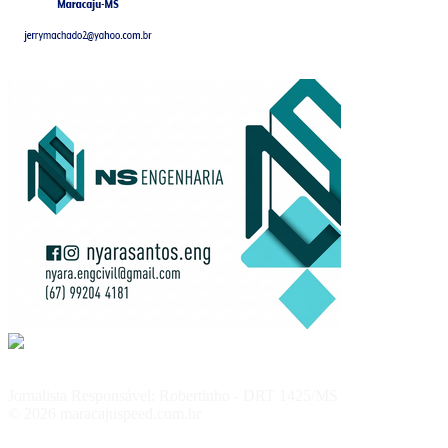
Jornalista Responsável: Robertinho - DRT 1425/MS
© 2026 maracajuspeed.com.br