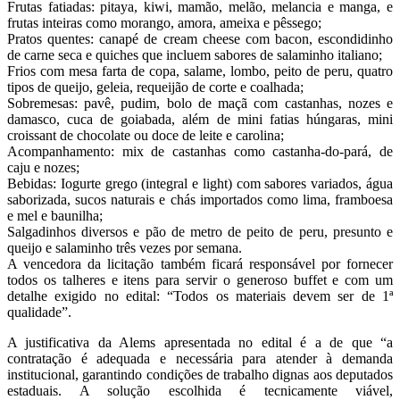
Frutas fatiadas: pitaya, kiwi, mamão, melão, melancia e manga, e
frutas inteiras como morango, amora, ameixa e pêssego;
Pratos quentes: canapé de cream cheese com bacon, escondidinho
de carne seca e quiches que incluem sabores de salaminho italiano;
Frios com mesa farta de copa, salame, lombo, peito de peru, quatro
tipos de queijo, geleia, requeijão de corte e coalhada;
Sobremesas: pavê, pudim, bolo de maçã com castanhas, nozes e
damasco, cuca de goiabada, além de mini fatias húngaras, mini
croissant de chocolate ou doce de leite e carolina;
Acompanhamento: mix de castanhas como castanha-do-pará, de
caju e nozes;
Bebidas: Iogurte grego (integral e light) com sabores variados, água
saborizada, sucos naturais e chás importados como lima, framboesa
e mel e baunilha;
Salgadinhos diversos e pão de metro de peito de peru, presunto e
queijo e salaminho três vezes por semana.
A vencedora da licitação também ficará responsável por fornecer
todos os talheres e itens para servir o generoso buffet e com um
detalhe exigido no edital: “Todos os materiais devem ser de 1ª
qualidade”.
A justificativa da Alems apresentada no edital é a de que “a
contratação é adequada e necessária para atender à demanda
institucional, garantindo condições de trabalho dignas aos deputados
estaduais. A solução escolhida é tecnicamente viável,