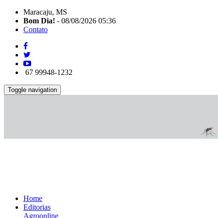
Maracaju, MS
Bom Dia!
- 08/08/2026 05:36
Contato
67 99948-1232
Toggle navigation
Home
Editorias
Agroonline