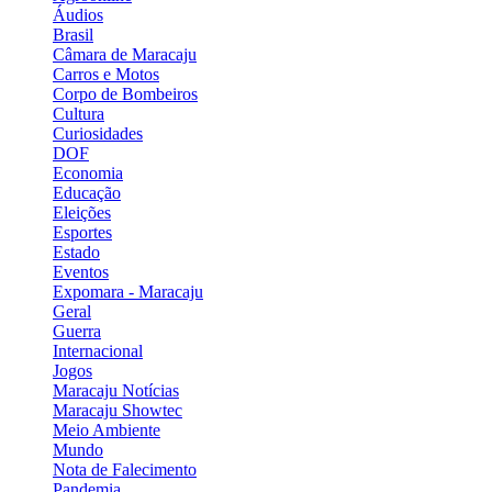
Áudios
Brasil
Câmara de Maracaju
Carros e Motos
Corpo de Bombeiros
Cultura
Curiosidades
DOF
Economia
Educação
Eleições
Esportes
Estado
Eventos
Expomara - Maracaju
Geral
Guerra
Internacional
Jogos
Maracaju Notícias
Maracaju Showtec
Meio Ambiente
Mundo
Nota de Falecimento
Pandemia