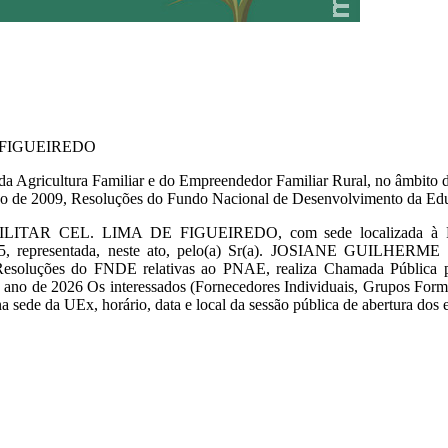
 FIGUEIREDO
e da Agricultura Familiar e do Empreendedor Familiar Rural, no âmbit
junho de 2009, Resoluções do Fundo Nacional de Desenvolvimento da Ed
O-MILITAR CEL. LIMA DE FIGUEIREDO, com sede localizada à
representada, neste ato, pelo(a) Sr(a). JOSIANE GUILHERME SIL
Resoluções do FNDE relativas ao PNAE, realiza Chamada Pública par
ano de 2026 Os interessados (Fornecedores Individuais, Grupos Formai
a sede da UEx, horário, data e local da sessão pública de abertura dos 