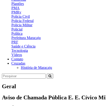
Plantões
PMA
PMRv
Policia Civil
Policia Federal
Policia Militar
Policial
Política
Prefeitura Maracaju
PRF
Saúde e Ciência
Tecnologia
Vídeos
Contato
Cruzadas
História de Maracaju
Geral
Aviso de Chamada Pública E. E. Cívico