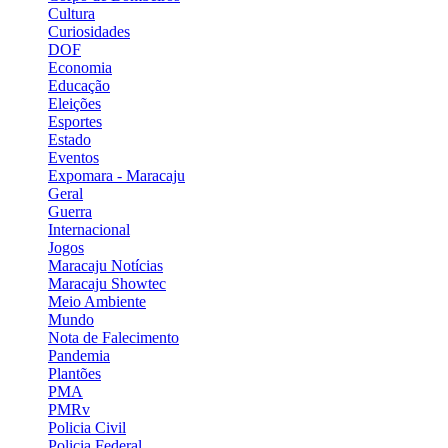
Cultura
Curiosidades
DOF
Economia
Educação
Eleições
Esportes
Estado
Eventos
Expomara - Maracaju
Geral
Guerra
Internacional
Jogos
Maracaju Notícias
Maracaju Showtec
Meio Ambiente
Mundo
Nota de Falecimento
Pandemia
Plantões
PMA
PMRv
Policia Civil
Policia Federal