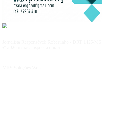
Jornalista Responsável: Robertinho - DRT 1425/MS
© 2026 maracajuspeed.com.br
MRS Soluções Web