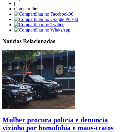
|
Compartilhe:
00
00
Notícias Relacionadas
Mulher procura polícia e denuncia
vizinho por homofobia e maus-tratos