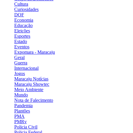
Cultura
Curiosidades
DOF
Economia
Educação
Eleições
Esportes
Estado
Eventos
Expomara - Maracaju
Geral
Guerra
Internacional
Jogos
Maracaju Notícias
Maracaju Showtec
Meio Ambiente
Mundo
Nota de Falecimento
Pandemia
Plantões
PMA
PMRv
Policia Civil
Policia Federal