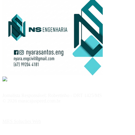
Jornalista Responsável: Robertinho - DRT 1425/MS
© 2026 maracajuspeed.com.br
MRS Soluções Web