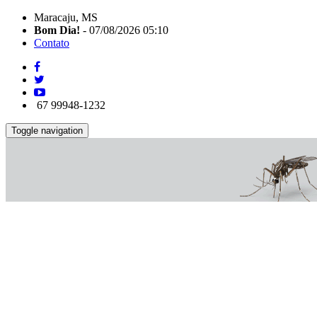
Maracaju, MS
Bom Dia!
- 07/08/2026 05:10
Contato
67 99948-1232
Toggle navigation