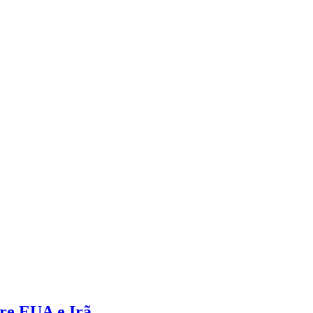
re EUA e Irã