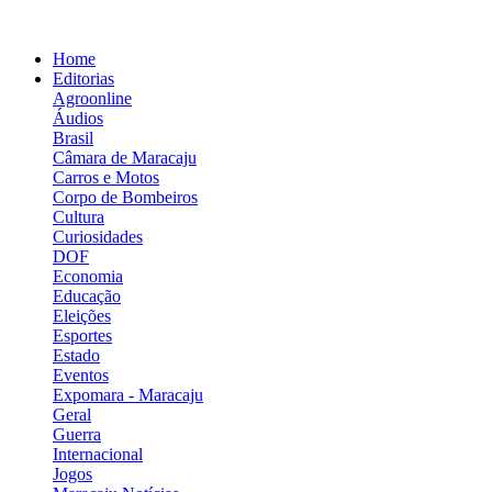
Home
Editorias
Agroonline
Áudios
Brasil
Câmara de Maracaju
Carros e Motos
Corpo de Bombeiros
Cultura
Curiosidades
DOF
Economia
Educação
Eleições
Esportes
Estado
Eventos
Expomara - Maracaju
Geral
Guerra
Internacional
Jogos