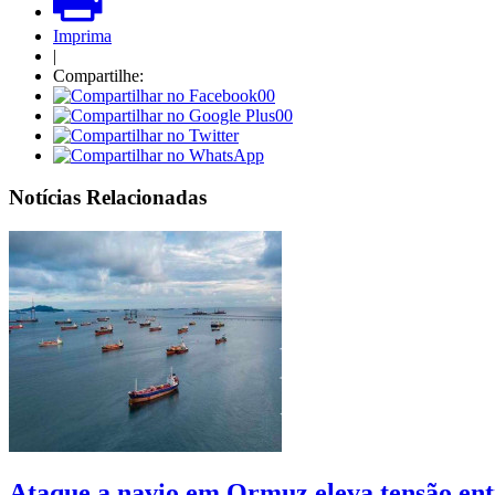
Imprima
|
Compartilhe:
00
00
Notícias Relacionadas
Ataque a navio em Ormuz eleva tensão ent