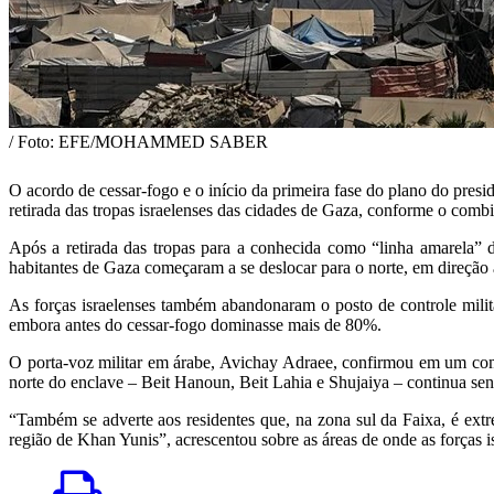
/ Foto: EFE/MOHAMMED SABER
O acordo de cessar-fogo e o início da primeira fase do plano do presi
retirada das tropas israelenses das cidades de Gaza, conforme o comb
Após a retirada das tropas para a conhecida como “linha amarela”
habitantes de Gaza começaram a se deslocar para o norte, em direção à
As forças israelenses também abandonaram o posto de controle milita
embora antes do cessar-fogo dominasse mais de 80%.
O porta-voz militar em árabe, Avichay Adraee, confirmou em um comu
norte do enclave – Beit Hanoun, Beit Lahia e Shujaiya – continua se
“Também se adverte aos residentes que, na zona sul da Faixa, é ext
região de Khan Yunis”, acrescentou sobre as áreas de onde as forças is