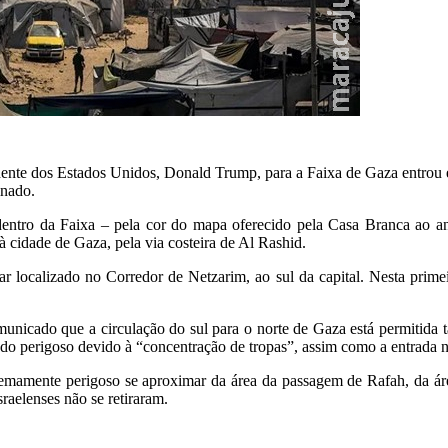
dente dos Estados Unidos, Donald Trump, para a Faixa de Gaza entrou em 
inado.
 dentro da Faixa – pela cor do mapa oferecido pela Casa Branca ao 
 cidade de Gaza, pela via costeira de Al Rashid.
r localizado no Corredor de Netzarim, ao sul da capital. Nesta primei
nicado que a circulação do sul para o norte de Gaza está permitida ta
ndo perigoso devido à “concentração de tropas”, assim como a entrada
remamente perigoso se aproximar da área da passagem de Rafah, da áre
raelenses não se retiraram.