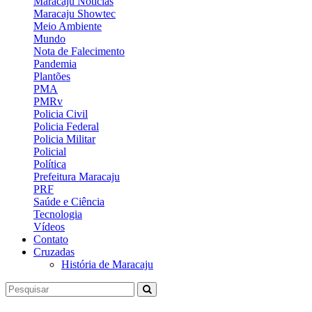
Maracaju Notícias
Maracaju Showtec
Meio Ambiente
Mundo
Nota de Falecimento
Pandemia
Plantões
PMA
PMRv
Policia Civil
Policia Federal
Policia Militar
Policial
Política
Prefeitura Maracaju
PRF
Saúde e Ciência
Tecnologia
Vídeos
Contato
Cruzadas
História de Maracaju