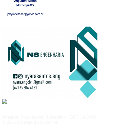
Jornalista Responsável: Robertinho - DRT 1425/MS
© 2026 maracajuspeed.com.br