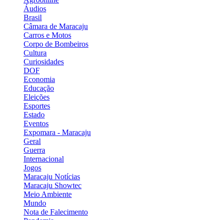
Áudios
Brasil
Câmara de Maracaju
Carros e Motos
Corpo de Bombeiros
Cultura
Curiosidades
DOF
Economia
Educação
Eleições
Esportes
Estado
Eventos
Expomara - Maracaju
Geral
Guerra
Internacional
Jogos
Maracaju Notícias
Maracaju Showtec
Meio Ambiente
Mundo
Nota de Falecimento