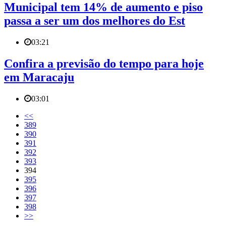
Municipal tem 14% de aumento e piso
passa a ser um dos melhores do Est
03:21
Confira a previsão do tempo para hoje
em Maracaju
03:01
<<
389
390
391
392
393
394
395
396
397
398
>>