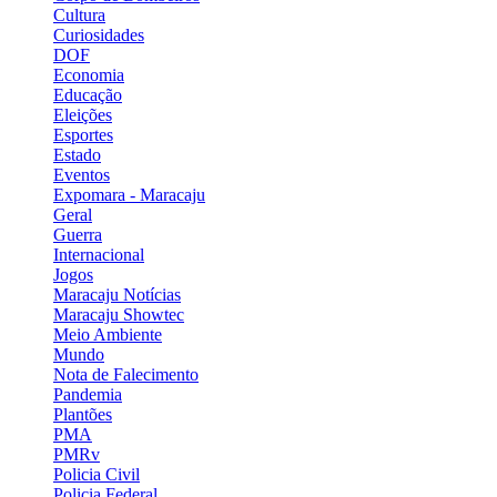
Cultura
Curiosidades
DOF
Economia
Educação
Eleições
Esportes
Estado
Eventos
Expomara - Maracaju
Geral
Guerra
Internacional
Jogos
Maracaju Notícias
Maracaju Showtec
Meio Ambiente
Mundo
Nota de Falecimento
Pandemia
Plantões
PMA
PMRv
Policia Civil
Policia Federal