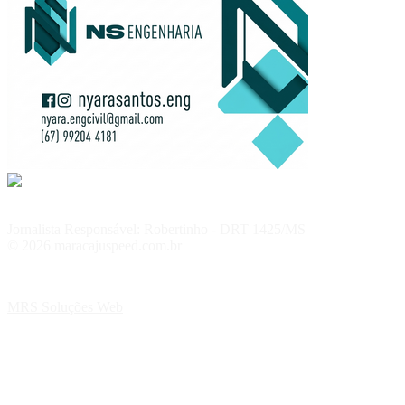
Jornalista Responsável: Robertinho - DRT 1425/MS
© 2026 maracajuspeed.com.br
MRS Soluções Web