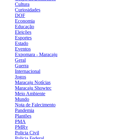
Cultura
Curiosidades
DOF
Economia
Educação
Eleições
Esportes
Estado
Eventos
Expomara - Maracaju
Geral
Guerra
Internacional
Jogos
Maracaju Notícias
Maracaju Showtec
Meio Ambiente
Mundo
Nota de Falecimento
Pandemia
Plantões
PMA
PMRv
Policia Civil
Policia Federal