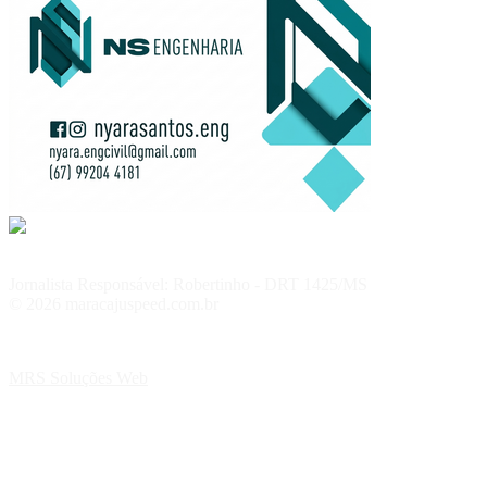
Jornalista Responsável: Robertinho - DRT 1425/MS
© 2026 maracajuspeed.com.br
MRS Soluções Web