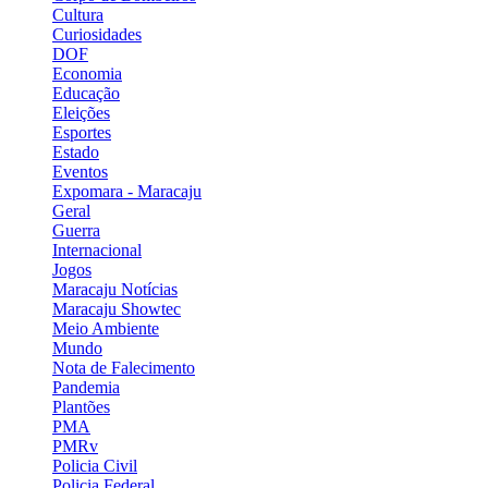
Cultura
Curiosidades
DOF
Economia
Educação
Eleições
Esportes
Estado
Eventos
Expomara - Maracaju
Geral
Guerra
Internacional
Jogos
Maracaju Notícias
Maracaju Showtec
Meio Ambiente
Mundo
Nota de Falecimento
Pandemia
Plantões
PMA
PMRv
Policia Civil
Policia Federal