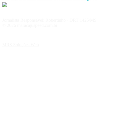
Jornalista Responsável: Robertinho - DRT 1425/MS
© 2026 maracajuspeed.com.br
MRS Soluções Web