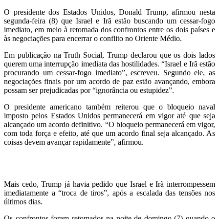
O presidente dos Estados Unidos, Donald Trump, afirmou nesta
segunda-feira (8) que Israel e Irã estão buscando um cessar-fogo
imediato, em meio à retomada dos confrontos entre os dois países e
às negociações para encerrar o conflito no Oriente Médio.
Em publicação na Truth Social, Trump declarou que os dois lados
querem uma interrupção imediata das hostilidades. “Israel e Irã estão
procurando um cessar-fogo imediato”, escreveu. Segundo ele, as
negociações finais por um acordo de paz estão avançando, embora
possam ser prejudicadas por “ignorância ou estupidez”.
O presidente americano também reiterou que o bloqueio naval
imposto pelos Estados Unidos permanecerá em vigor até que seja
alcançado um acordo definitivo. “O bloqueio permanecerá em vigor,
com toda força e efeito, até que um acordo final seja alcançado. As
coisas devem avançar rapidamente”, afirmou.
Mais cedo, Trump já havia pedido que Israel e Irã interrompessem
imediatamente a “troca de tiros”, após a escalada das tensões nos
últimos dias.
Os confrontos foram retomados na noite de domingo (7) quando o