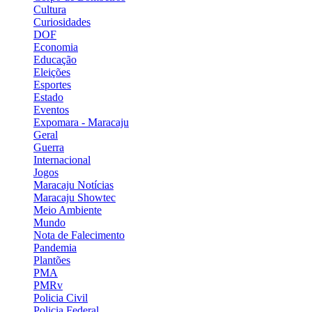
Cultura
Curiosidades
DOF
Economia
Educação
Eleições
Esportes
Estado
Eventos
Expomara - Maracaju
Geral
Guerra
Internacional
Jogos
Maracaju Notícias
Maracaju Showtec
Meio Ambiente
Mundo
Nota de Falecimento
Pandemia
Plantões
PMA
PMRv
Policia Civil
Policia Federal