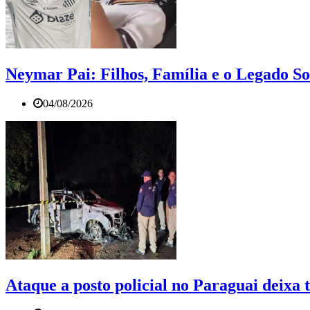
Neymar Pai: Filhos, Família e o Legado S
04/08/2026
Ataque a posto policial no Paraguai deixa t