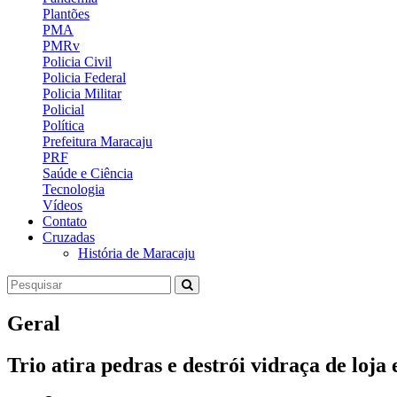
Plantões
PMA
PMRv
Policia Civil
Policia Federal
Policia Militar
Policial
Política
Prefeitura Maracaju
PRF
Saúde e Ciência
Tecnologia
Vídeos
Contato
Cruzadas
História de Maracaju
Geral
Trio atira pedras e destrói vidraça de loj