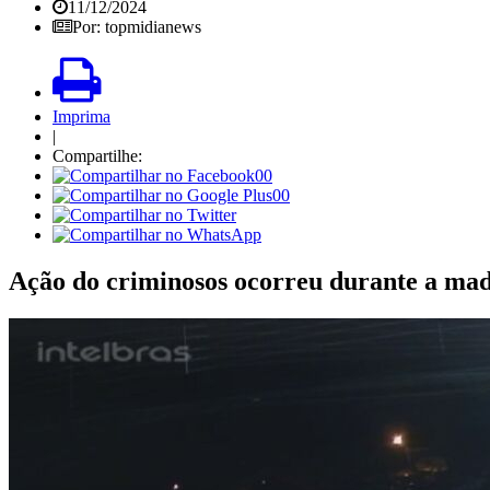
11/12/2024
Por: topmidianews
Imprima
|
Compartilhe:
00
00
Ação do criminosos ocorreu durante a ma