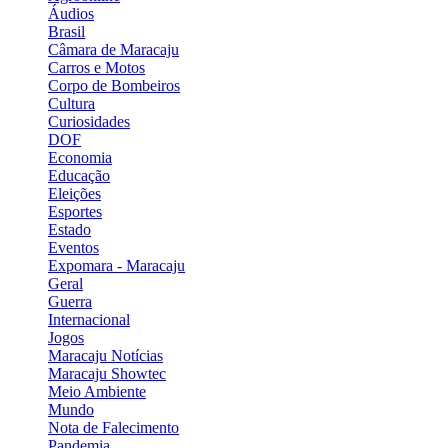
Áudios
Brasil
Câmara de Maracaju
Carros e Motos
Corpo de Bombeiros
Cultura
Curiosidades
DOF
Economia
Educação
Eleições
Esportes
Estado
Eventos
Expomara - Maracaju
Geral
Guerra
Internacional
Jogos
Maracaju Notícias
Maracaju Showtec
Meio Ambiente
Mundo
Nota de Falecimento
Pandemia