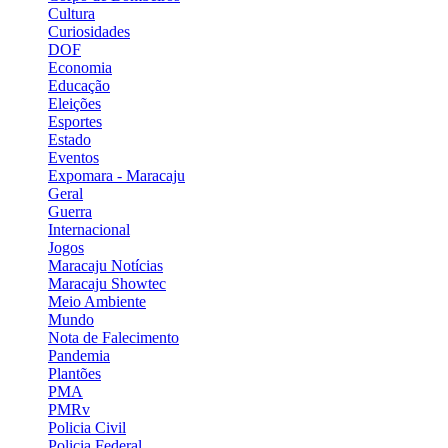
Cultura
Curiosidades
DOF
Economia
Educação
Eleições
Esportes
Estado
Eventos
Expomara - Maracaju
Geral
Guerra
Internacional
Jogos
Maracaju Notícias
Maracaju Showtec
Meio Ambiente
Mundo
Nota de Falecimento
Pandemia
Plantões
PMA
PMRv
Policia Civil
Policia Federal