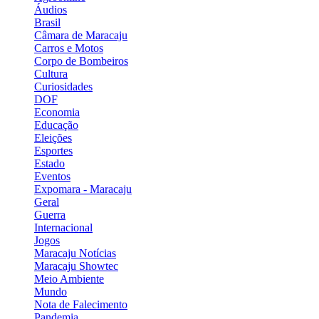
Áudios
Brasil
Câmara de Maracaju
Carros e Motos
Corpo de Bombeiros
Cultura
Curiosidades
DOF
Economia
Educação
Eleições
Esportes
Estado
Eventos
Expomara - Maracaju
Geral
Guerra
Internacional
Jogos
Maracaju Notícias
Maracaju Showtec
Meio Ambiente
Mundo
Nota de Falecimento
Pandemia