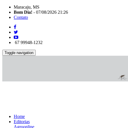
Maracaju, MS
Bom Dia!
- 07/08/2026 21:26
Contato
67 99948-1232
Toggle navigation
Home
Editorias
Agroonline