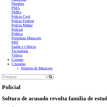
Plantões
PMA
PMRv
Policia Civil
Policia Federal
Policia Militar
Policial
Política
Prefeitura Maracaju
PRF
Saúde e Ciência
Tecnologia
Vídeos
Contato
Cruzadas
História de Maracaju
Policial
Soltura de acusado revolta família de est