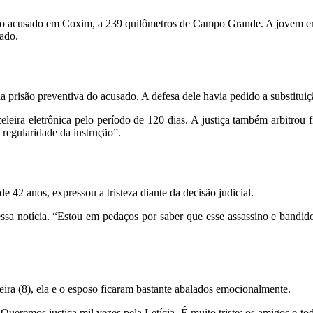
ra do acusado em Coxim, a 239 quilômetros de Campo Grande. A jovem e
ado.
da prisão preventiva do acusado. A defesa dele havia pedido a substituiç
leira eletrônica pelo período de 120 dias. A justiça também arbitrou
 regularidade da instrução”.
42 anos, expressou a tristeza diante da decisão judicial.
a notícia. “Estou em pedaços por saber que esse assassino e bandido 
eira (8), ela e o esposo ficaram bastante abalados emocionalmente.
Queremos justiça mil vezes pela Letícia. É muito triste; os amigos e t