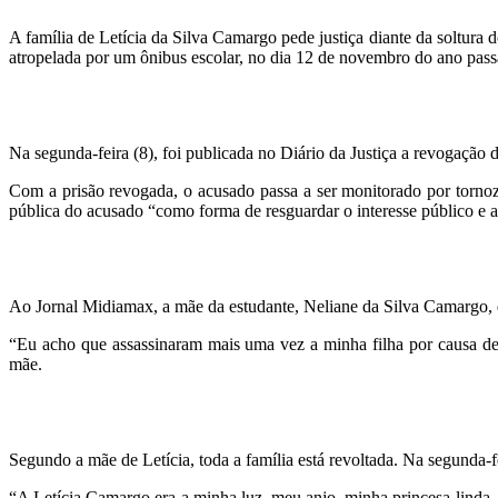
A família de Letícia da Silva Camargo pede justiça diante da soltu
atropelada por um ônibus escolar, no dia 12 de novembro do ano pass
Na segunda-feira (8), foi publicada no Diário da Justiça a revogação 
Com a prisão revogada, o acusado passa a ser monitorado por tornoze
pública do acusado “como forma de resguardar o interesse público e a
Ao Jornal Midiamax, a mãe da estudante, Neliane da Silva Camargo, de 
“Eu acho que assassinaram mais uma vez a minha filha por causa dess
mãe.
Segundo a mãe de Letícia, toda a família está revoltada. Na segunda-f
“A Letícia Camargo era a minha luz, meu anjo, minha princesa linda. 