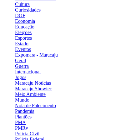
Cultura
Curiosidades
DOF
Economia
Educação
Eleições
Esportes
Estado
Eventos
Expomara - Maracaju
Geral
Guerra
Internacional
Jogos
Maracaju Notícias
Maracaju Showtec
Meio Ambiente
Mundo
Nota de Falecimento
Pandemia
Plantões
PMA
PMRv
Policia Civil
Policia Federal