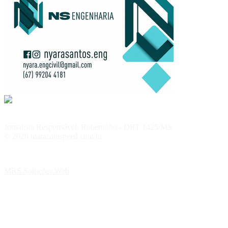
Jornalista Responsável: Robertinho - DRT 1425/MS
© 2026 maracajuspeed.com.br
MRS Soluções Web