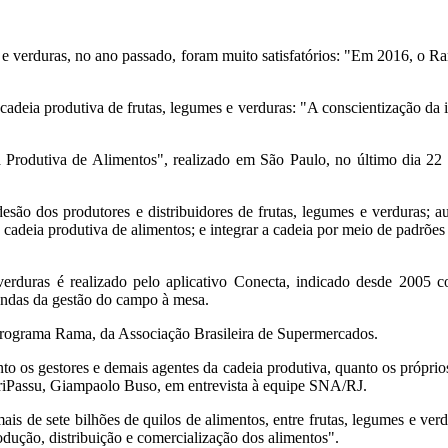
mes e verduras, no ano passado, foram muito satisfatórios: "Em 2016, o
a cadeia produtiva de frutas, legumes e verduras: "A conscientização da
rodutiva de Alimentos", realizado em São Paulo, no último dia 22 
o dos produtores e distribuidores de frutas, legumes e verduras; a
adeia produtiva de alimentos; e integrar a cadeia por meio de padrõe
 verduras é realizado pelo aplicativo Conecta, indicado desde 2005 
mandas da gestão do campo à mesa.
 Programa Rama, da Associação Brasileira de Supermercados.
o os gestores e demais agentes da cadeia produtiva, quanto os próprio
PariPassu, Giampaolo Buso, em entrevista à equipe SNA/RJ.
ais de sete bilhões de quilos de alimentos, entre frutas, legumes e v
odução, distribuição e comercialização dos alimentos".