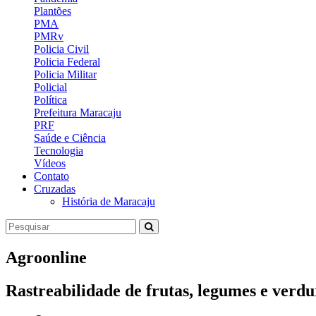
Plantões
PMA
PMRv
Policia Civil
Policia Federal
Policia Militar
Policial
Política
Prefeitura Maracaju
PRF
Saúde e Ciência
Tecnologia
Vídeos
Contato
Cruzadas
História de Maracaju
Agroonline
Rastreabilidade de frutas, legumes e verdu