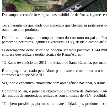
Do campo ao comércio varejista, rastreabilidade de frutas, legumes e
Ter a garantia da qualidade dos alimentos que chegam às prateleiras 
outra marca de produtos.
De olho na mudança de comportamento do consumo no país, o Progr
percorrido por frutas, legumes e verduras (FLV), desde o campo até o 
O desempenho deste setor não poderia ser mais positivo: 1,244 mi
empresa que realiza a gestão técnica do Rama/Abras.
"O Rama teve início em 2011, no Estado de Santa Catarina, por meio
É um programa criado pela Abras para rastrear e monitorar o uso d
entrevista à equipe SNA/RJ.
Segundo o executivo, atualmente com abrangência nacional, o Rama co
Conforme Milan, o principal objetivo do Programa de Rastreabilidad
de resíduos de agrotóxicos realizadas com amostras de FLV recolhida
"Também possibilita, por meio da rastreabilidade dos produtos – ca