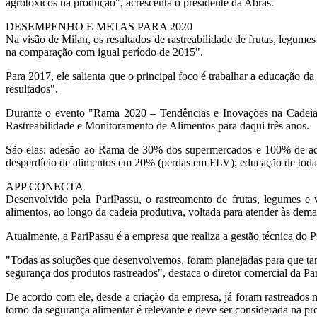
agrotóxicos na produção", acrescenta o presidente da Abras.
DESEMPENHO E METAS PARA 2020
Na visão de Milan, os resultados de rastreabilidade de frutas, legu
na comparação com igual período de 2015".
Para 2017, ele salienta que o principal foco é trabalhar a educação d
resultados".
Durante o evento "Rama 2020 – Tendências e Inovações na Cadeia P
Rastreabilidade e Monitoramento de Alimentos para daqui três anos.
São elas: adesão ao Rama de 30% dos supermercados e 100% de adesã
desperdício de alimentos em 20% (perdas em FLV); educação de toda c
APP CONECTA
Desenvolvido pela PariPassu, o rastreamento de frutas, legumes e
alimentos, ao longo da cadeia produtiva, voltada para atender às de
Atualmente, a PariPassu é a empresa que realiza a gestão técnica do
"Todas as soluções que desenvolvemos, foram planejadas para que tant
segurança dos produtos rastreados", destaca o diretor comercial da 
De acordo com ele, desde a criação da empresa, já foram rastreados m
torno da segurança alimentar é relevante e deve ser considerada na pr