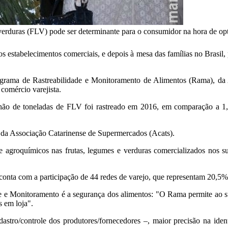
 verduras (FLV) pode ser determinante para o consumidor na hora de op
dos estabelecimentos comerciais, e depois à mesa das famílias no Brasil
ama de Rastreabilidade e Monitoramento de Alimentos (Rama), da As
comércio varejista.
lhão de toneladas de FLV foi rastreado em 2016, em comparação a 1,0
 da Associação Catarinense de Supermercados (Acats).
e agroquímicos nas frutas, legumes e verduras comercializados nos s
nta com a participação de 44 redes de varejo, que representam 20,5% 
e e Monitoramento é a segurança dos alimentos: "O Rama permite ao sup
s em loja".
dastro/controle dos produtores/fornecedores –, maior precisão na ide