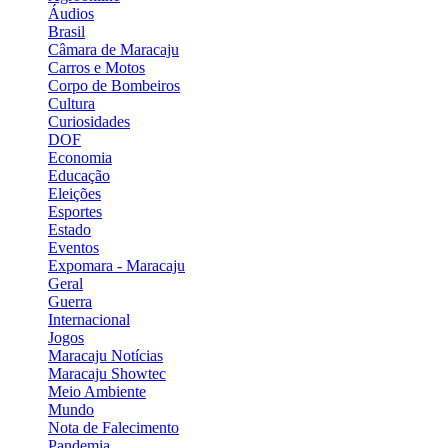
Áudios
Brasil
Câmara de Maracaju
Carros e Motos
Corpo de Bombeiros
Cultura
Curiosidades
DOF
Economia
Educação
Eleições
Esportes
Estado
Eventos
Expomara - Maracaju
Geral
Guerra
Internacional
Jogos
Maracaju Notícias
Maracaju Showtec
Meio Ambiente
Mundo
Nota de Falecimento
Pandemia