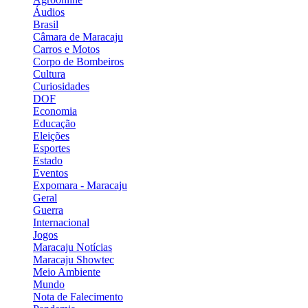
Áudios
Brasil
Câmara de Maracaju
Carros e Motos
Corpo de Bombeiros
Cultura
Curiosidades
DOF
Economia
Educação
Eleições
Esportes
Estado
Eventos
Expomara - Maracaju
Geral
Guerra
Internacional
Jogos
Maracaju Notícias
Maracaju Showtec
Meio Ambiente
Mundo
Nota de Falecimento