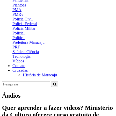
Pandemia
Plantões
PMA
PMRv
Policia Civil
Policia Federal
Policia Militar
Policial
Política
Prefeitura Maracaju
PRF
Saúde e Ciência
Tecnologia
Vídeos
Contato
Cruzadas
História de Maracaju
Áudios
Quer aprender a fazer vídeos? Ministério
da Cultura oferece curso gratuito de