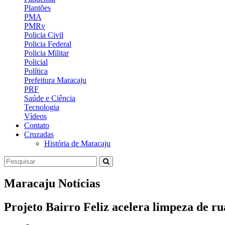
Plantões
PMA
PMRv
Policia Civil
Policia Federal
Policia Militar
Policial
Política
Prefeitura Maracaju
PRF
Saúde e Ciência
Tecnologia
Vídeos
Contato
Cruzadas
História de Maracaju
Maracaju Notícias
Projeto Bairro Feliz acelera limpeza de r