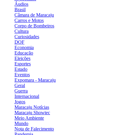
Áudios
Brasil
Câmara de Maracaju
Carros e Motos
Corpo de Bombeiros
Cultura
Curiosidades
DOF
Economia
Educação
Eleições
Esportes
Estado
Eventos
Expomara - Maracaju
Geral
Guerra
Internacional
Jogos
Maracaju Notícias
Maracaju Showtec
Meio Ambiente
Mundo
Nota de Falecimento
Pandemia