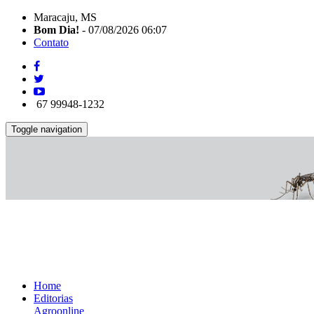
Maracaju, MS
Bom Dia!
- 07/08/2026 06:07
Contato
67 99948-1232
Toggle navigation
Home
Editorias
Agroonline