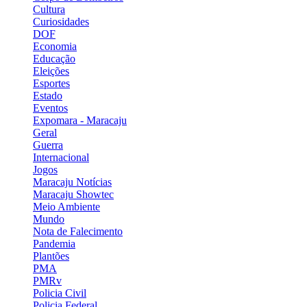
Cultura
Curiosidades
DOF
Economia
Educação
Eleições
Esportes
Estado
Eventos
Expomara - Maracaju
Geral
Guerra
Internacional
Jogos
Maracaju Notícias
Maracaju Showtec
Meio Ambiente
Mundo
Nota de Falecimento
Pandemia
Plantões
PMA
PMRv
Policia Civil
Policia Federal