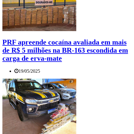
PRF apreende cocaína avaliada em mais
de R$ 5 milhões na BR-163 escondida em
carga de erva-mate
19/05/2025