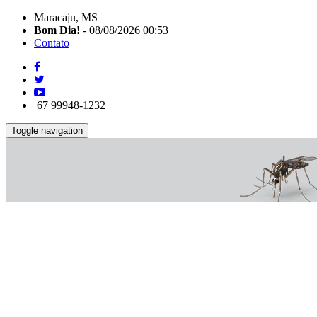
Maracaju, MS
Bom Dia!
- 08/08/2026 00:53
Contato
67 99948-1232
Toggle navigation