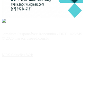
Jornalista Responsável: Robertinho - DRT 1425/MS
© 2026 maracajuspeed.com.br
MRS Soluções Web