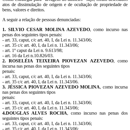
atos de dissimulação de origem e de ocultação de propriedade de
bens, valores e direitos.
A seguir a relação de pessoas denunciadas:
1. SILVIO CESAR MOLINA AZEVEDO
, como incurso nas
penas dos seguintes tipos penais:
- art. 33, caput, c/c art. 40, I, da Lei n. 11.343/06;
- art. 35 c/c art. 40, I, da Lei n. 11.343/06;
- art. 1º caput da Lei n. 9.613/98;
- art. 16 da Lei n.10.826/03.
2. ROSELÉIA TEIXEIRA PIOVEZAN AZEVEDO
, como
incursa nas penas dos seguintes tipos
penais:
- art. 33, caput, c/c art. 40, I, da Lei n. 11.343/06;
- art. 35 c/c art. 40, I, da Lei n. 11.343/06.
3. JÉSSICA PIOVEZAN AZEVEDO MOLINA
, como incursa
nas penas dos seguintes tipos
penais:
- art. 33, caput, c/c art. 40, I, da Lei n. 11.343/06;
- art. 35 c/c art. 40, I, da Lei n. 11.343/06;
4.DOUGLAS ALVES ROCHA
, como incurso nas penas dos
seguintes tipos penais:
- art. 33, caput, c/c art. 40, I, da Lei n. 11.343/06;
- art. 35 c/c art. 40, I, da Lei n. 11.343/06;