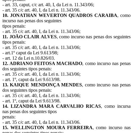
- art. 33, caput, c/c art. 40, I, da Lei n. 11.343/06;
- art. 35 c/c art. 40, I, da Lei n. 11.343/06.
10. JONATHAN WEVERTON QUADROS CARAIBA
, como
incurso nas penas dos seguintes
tipos penais:
- art. 35 c/c art. 40, I, da Lei n. 11.343/06;
11. JOÃO CLAIR ALVES
, como incurso nas penas dos seguintes
tipos penais:
- art. 35 c/c art. 40, I, da Lei n. 11.343/06;
- art.1º caput da Lei 9.613/98;
- art. 12 da Lei n.10.826/03.
12. ADRIANO FEITOSA MACHADO
, como incurso nas penas
dos seguintes tipos penais:
- art. 35 c/c art. 40, I, da Lei n. 11.343/06;
- art. 1º, caput da Lei 9.613/98.
13. KAIQUE MENDONÇA MENDES
, como incurso nas penas
dos seguintes tipos penais:
- art. 35 c/c art. 40, I, da Lei n. 11.343/06;
- art. 1º, caput da Lei 9.613/98.
14. LIZANDRA MARA CARVALHO RICAS
, como incursa
nas penas dos seguintes tipos
penais:
- art. 35 c/c art. 40, I, da Lei n. 11.343/06.
15. WELLINGTON MOURA FERREIRA
, como incurso nas
penas dos seguintes tipos penais: