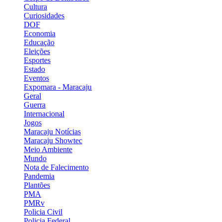
Cultura
Curiosidades
DOF
Economia
Educação
Eleições
Esportes
Estado
Eventos
Expomara - Maracaju
Geral
Guerra
Internacional
Jogos
Maracaju Notícias
Maracaju Showtec
Meio Ambiente
Mundo
Nota de Falecimento
Pandemia
Plantões
PMA
PMRv
Policia Civil
Policia Federal