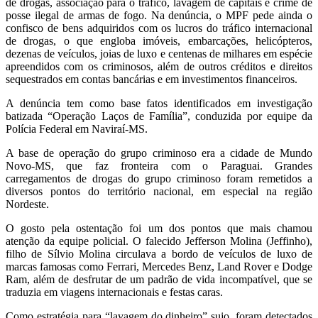
de drogas, associação para o tráfico, lavagem de capitais e crime de
posse ilegal de armas de fogo. Na denúncia, o MPF pede ainda o
confisco de bens adquiridos com os lucros do tráfico internacional
de drogas, o que engloba imóveis, embarcações, helicópteros,
dezenas de veículos, joias de luxo e centenas de milhares em espécie
apreendidos com os criminosos, além de outros créditos e direitos
sequestrados em contas bancárias e em investimentos financeiros.
A denúncia tem como base fatos identificados em investigação
batizada “Operação Laços de Família”, conduzida por equipe da
Polícia Federal em Naviraí-MS.
A base de operação do grupo criminoso era a cidade de Mundo
Novo-MS, que faz fronteira com o Paraguai. Grandes
carregamentos de drogas do grupo criminoso foram remetidos a
diversos pontos do território nacional, em especial na região
Nordeste.
O gosto pela ostentação foi um dos pontos que mais chamou
atenção da equipe policial. O falecido Jefferson Molina (Jeffinho),
filho de Sílvio Molina circulava a bordo de veículos de luxo de
marcas famosas como Ferrari, Mercedes Benz, Land Rover e Dodge
Ram, além de desfrutar de um padrão de vida incompatível, que se
traduzia em viagens internacionais e festas caras.
Como estratégia para “lavagem do dinheiro” sujo, foram detectados