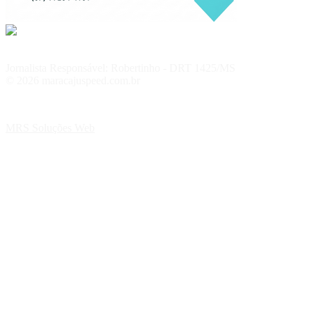
Jornalista Responsável: Robertinho - DRT 1425/MS
© 2026 maracajuspeed.com.br
MRS Soluções Web