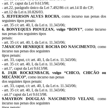
- art. 1º, caput da Lei 9.613/98;
- art.22, parágrafo único da Lei 7.492/86 c/c art.14 II do CP;
- art.12 da Lei n.10.826/03.
5. JEFFERSON ALVES ROCHA
, como incurso nas penas dos
seguintes tipos penais:
- art. 35 c/c art. 40, I, da Lei n. 11.343/06;
6. BONYEQUES PIOVEZAN, vulgo “BONY”
, como incurso
nas penas dos seguintes tipos
penais:
- art. 35 c/c art. 40, I, da Lei n. 11.343/06;
7.MAICON HENRIQUE ROCHA DO NASCIMENTO
, como
incurso nas penas dos seguintes
tipos penais:
- art. 33, caput, c/c art. 40, I, da Lei n. 11.343/06;
- art. 35 c/c art. 40, I, da Lei n. 11.343/06;
- art.1º, caput da Lei 9.613/98.
8. JAIR ROCKENBACH, vulgo “CHICO, CHICÃO ou
MECÂNICO”
, como incurso nas penas
dos seguintes tipos penais:
- art. 33, caput, c/c art. 40, I, da Lei n. 11.343/06;
- art. 35 c/c art. 40, I, da Lei n. 11.343/06;
- art.1º caput da Lei 9.613/98.
9.MAYRON DOUGLAS NASCIMENTO VELANI
, como
incurso nas penas dos seguintes
tipos penais: