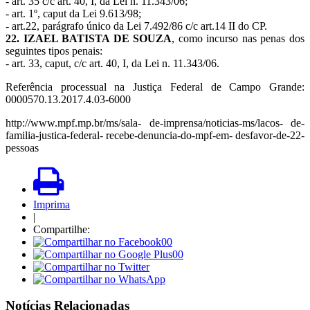
- art. 35 c/c art. 40, I, da Lei n. 11.343/06;
- art. 1º, caput da Lei 9.613/98;
- art.22, parágrafo único da Lei 7.492/86 c/c art.14 II do CP.
22. IZAEL BATISTA DE SOUZA
, como incurso nas penas dos
seguintes tipos penais:
- art. 33, caput, c/c art. 40, I, da Lei n. 11.343/06.
Referência processual na Justiça Federal de Campo Grande:
0000570.13.2017.4.03-6000
http://www.mpf.mp.br/ms/sala- de-imprensa/noticias-ms/lacos- de-
familia-justica-federal- recebe-denuncia-do-mpf-em- desfavor-de-22-
pessoas
Imprima
|
Compartilhe:
00
00
Notícias Relacionadas